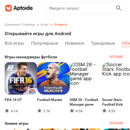
>
>
Домашняя Страница
Игры
Открыть
Открывайте игры для Android
Все игры
Популярные
Новинки
Трендовые
Обз
Игры-менеджеры футбола
БОЛЬШЕ
FIFA 16 UT
Football Master
OSM 26 - Football
Soccer Stars:
Manager game
Football Kick
4.14
3.76
4.58
4.55
Аниме-игры
БОЛЬШЕ