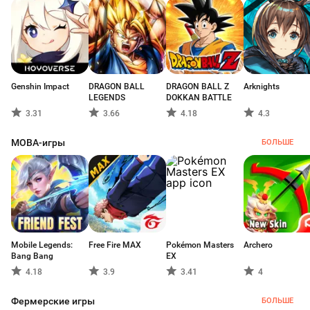
Genshin Impact
DRAGON BALL
DRAGON BALL Z
Arknights
LEGENDS
DOKKAN BATTLE
3.31
3.66
4.18
4.3
MOBA-игры
БОЛЬШЕ
Mobile Legends:
Free Fire MAX
Pokémon Masters
Archero
Bang Bang
EX
4.18
3.9
3.41
4
Фермерские игры
БОЛЬШЕ