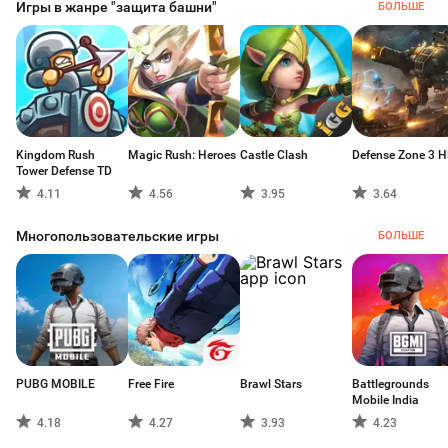
Игры в жанре "защита башни"
БОЛЬШЕ
Kingdom Rush
Magic Rush: Heroes
Castle Clash
Defense Zone 3 
Tower Defense TD
4.11
4.56
3.95
3.64
Многопользовательские игры
БОЛЬШЕ
PUBG MOBILE
Free Fire
Brawl Stars
Battlegrounds
Mobile India
4.18
4.27
3.93
4.23