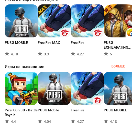
PUBG MOBILE
Free Fire MAX
Free Fire
PUBG
EXHILARATING
BATTLEFIELD
4.18
3.9
4.27
5
Игры на выживание
БОЛЬШЕ
Pixel Gun 3D - Battle
PUBG Mobile
Free Fire
PUBG MOBILE
Royale
4.4
4.04
4.27
4.18