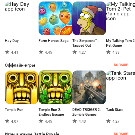
Hay Day
Farm Heroes Saga
The Simpsons™:
My Talking Tom 2
Tapped Out
Pet Game
4.41
4.45
4.27
4.38
Оффлайн-игры
БОЛЬШЕ
Temple Run
Temple Run 2:
DEAD TRIGGER 2:
Tank Stars
Endless Escape
Zombie Games
4.07
4.45
4.43
4.27
Игры в жанре Battle Royale
БОЛЬШЕ