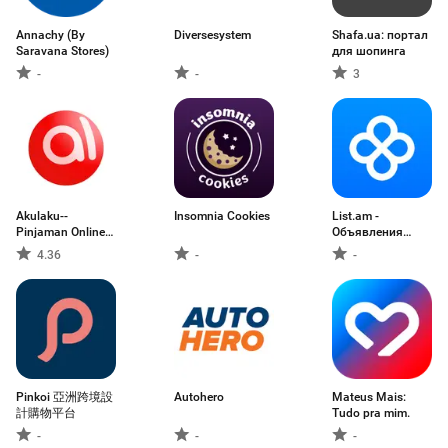
Annachy (By
Diversesystem
Shafa.ua: портал
Saravana Stores)
для шопинга
-
-
3
Akulaku--
Insomnia Cookies
List.am -
Pinjaman Online
Объявления
Cepat
Армении
4.36
-
-
Pinkoi 亞洲跨境設
Autohero
Mateus Mais:
計購物平台
Tudo pra mim.
-
-
-