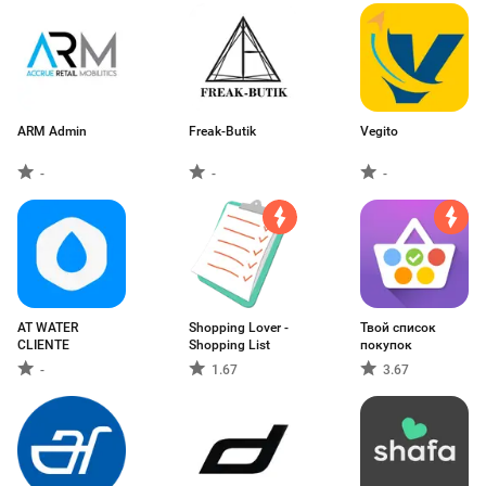
ARM Admin
Freak-Butik
Vegito
-
-
-
AT WATER
Shopping Lover -
Твой список
CLIENTE
Shopping List
покупок
-
1.67
3.67