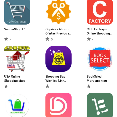
VenderShop1.1
Onprice - Ahorro
Club Factory -
Ofertas Precios en
Online Shopping
supermercado
App
-
5
-
USA Online
Shopping Bag:
BookSelect
Shopping sites
Wishlist, Link
Магазин книг
Organizer
-
-
-