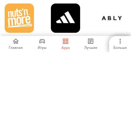
Nuts N More
adidas
에이블리 - 초개인
화 AI 쇼핑
Главная
Игры
Apps
Лучшие
Больше
-
4
-
Befree
ΕΠΙΣΤΡΟΦΗ
bigbasket:
EUROBANK
Groceries and
more
-
-
4.36