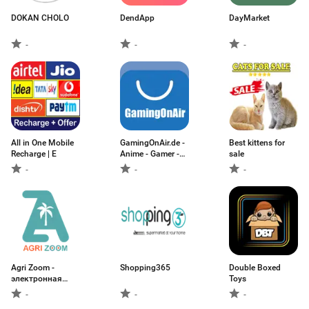
DOKAN CHOLO
DendApp
DayMarket
-
-
-
All in One Mobile
GamingOnAir.de -
Best kittens for
Recharge | E
Anime - Gamer -
sale
Cosplay Shop
-
-
-
Agri Zoom -
Shopping365
Double Boxed
электронная
Toys
коммерция и
-
-
-
краудфандинг