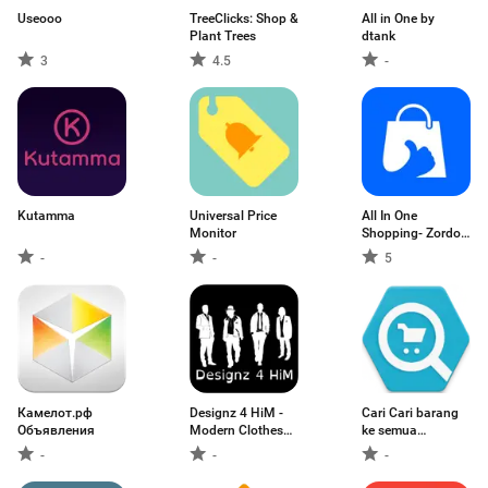
Useooo
TreeClicks: Shop &
All in One by
Plant Trees
dtank
3
4.5
-
Kutamma
Universal Price
All In One
Monitor
Shopping- Zordo
One
-
-
5
Камелот.рф
Designz 4 HiM -
Cari Cari barang
Объявления
Modern Clothes
ke semua
For The Modern
toko/marketplace(tok
-
-
-
Male
dll).