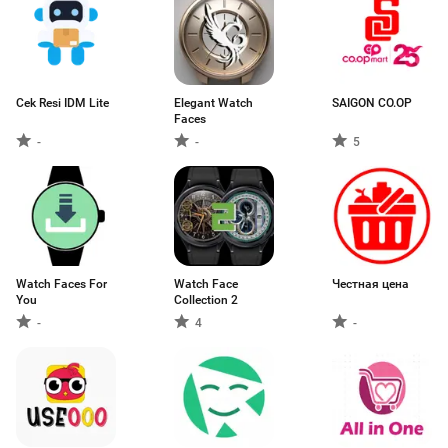
Cek Resi IDM Lite
Elegant Watch
SAIGON CO.OP
Faces
-
-
5
Watch Faces For
Watch Face
Честная цена
You
Collection 2
-
4
-