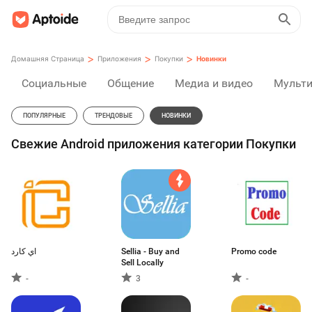
>
>
>
Домашняя Страница
Приложения
Покупки
Новинки
Социальные
Общение
Медиа и видео
Мульт
ПОПУЛЯРНЫЕ
ТРЕНДОВЫЕ
НОВИНКИ
Свежие Android приложения категории Покупки
اي كارد
Sellia - Buy and
Promo code
Sell Locally
-
3
-