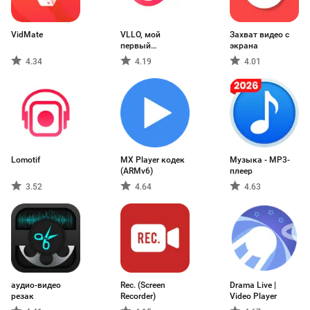
VidMate
VLLO, мой
Захват видео с
первый
экрана
видеоредактор
4.34
4.19
4.01
Lomotif
MX Player кодек
Музыка - MP3-
(ARMv6)
плеер
3.52
4.64
4.63
аудио-видео
Rec. (Screen
Drama Live |
резак
Recorder)
Video Player