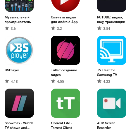
Музыкальный
Скачать видео
RUTUBE: видео,
проигрыватель
для Android App
шоу, трансляции
3.6
3.2
3.54
BSPlayer
Triller: создание
TV Cast for
видео
Samsung TV
4.18
4.55
4.22
Showmax - Watch
tTorrent Lite -
ADV Screen
TV shows and
Torrent Client
Recorder