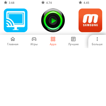
movies
3.68
4.74
4.45
TV Cast for
видеоплеер для
Mobizen запись
Chromecast
Android
экрана
(SAMSUNG) -
Главная
Игры
Apps
Лучшие
Больше
3.95
4.36
4.41
Record, Capture
Музыка - Аудио
видео
Tubio – Онлайн-
MP3-плеер
проигрыватель
видео по ТВ
3.5
4.54
4.54
1
2
3
4
5
6
7
8