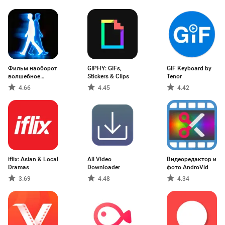
Фильм наоборот
GIPHY: GIFs,
GIF Keyboard by
волшебное
Stickers & Clips
Tenor
видео
4.66
4.45
4.42
iflix: Asian & Local
All Video
Видеоредактор и
Dramas
Downloader
фото AndroVid
3.69
4.48
4.34