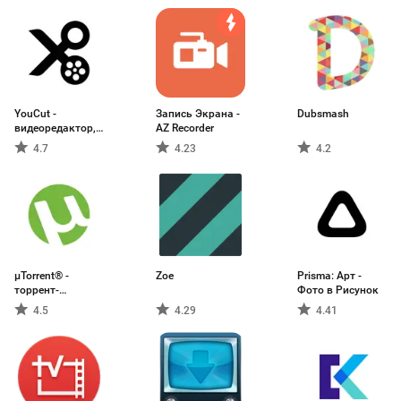
YouCut -
Запись Экрана -
Dubsmash
видеоредактор,
AZ Recorder
монтаж
4.7
4.23
4.2
µTorrent® -
Zoe
Prisma: Арт -
торрент-
Фото в Рисунок
загрузчик
4.5
4.29
4.41