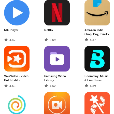
MX Player
Netflix
Amazon India
Shop, Pay, miniTV
4.42
3.69
4.37
VivaVideo - Video
Samsung Video
Boomplay: Music
Cut & Editor
Library
& Live Stream
4.63
4.52
4.39