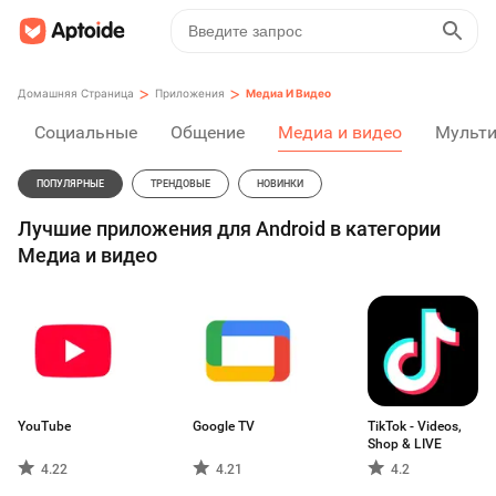
>
>
Домашняя Страница
Приложения
Медиа И Видео
Социальные
Общение
Медиа и видео
Мульт
ПОПУЛЯРНЫЕ
ТРЕНДОВЫЕ
НОВИНКИ
Лучшие приложения для Android в категории
Медиа и видео
YouTube
Google TV
TikTok - Videos,
Shop & LIVE
4.22
4.21
4.2