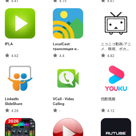
4.41
4.15
4.67
IPLA
LocalCast:
ニコニコ動画-アニ
трансляция и
メ、映画、ボカロ
экран
が見放題の動画配
4.62
4.4
4.82
信アプリ
LinkedIn
VCall - Video
优酷视频
SlideShare
Calling
4.26
-
4.12