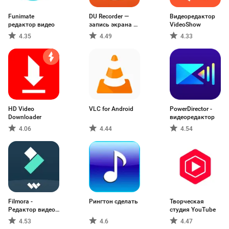
Funimate
DU Recorder —
Видеоредактор
редактор видео
запись экрана и
VideoShow
редактирование
4.35
4.49
4.33
видео
HD Video
VLC for Android
PowerDirector -
Downloader
видеоредактор
4.06
4.44
4.54
Filmora -
Рингтон сделать
Творческая
Редактор видео
студия YouTube
с AI
4.53
4.6
4.47