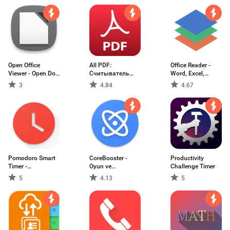
Open Office
All PDF:
Office Reader -
Viewer - Open Doc
Считыватель
Word, Excel,
Format и PDF
PDF для Android,
PowerPoint и PDF
3
4.84
4.67
Reader
сжатие PDF
Pomodoro Smart
CoreBooster -
Productivity
Timer -
Oyun ve
Challenge Timer
Приложение
Uygulama
5
4.13
5
Pomodoro Timer
Hızlandırıcı