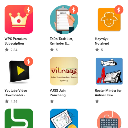
скриншотов
WPS Premium
ToDo Task List,
Ноутбук
Subscription
Reminder &
Noteherd
Planner
2.84
5
5
Youtube Video
VJSS Jain
Roster Minder for
Downloader -
Panchang
Airline Crew
Videoder
4.26
-
-