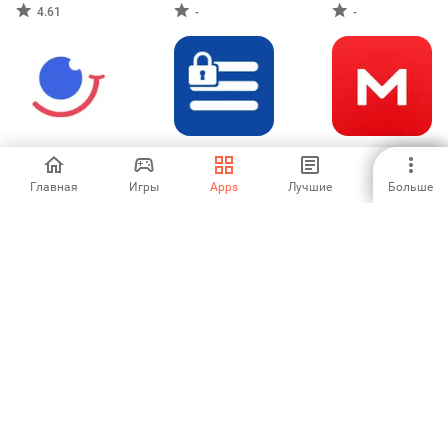
4.61
-
-
Wachee | VPN for
LockNote: Secure
MEGA
freedom
Private Notes
Главная
Игры
Apps
Лучшие
Больше
5
-
4.44
PDF Viewer - PDF
enNote-SCM
AI Keyboard:
Reader
Writer, Grammar
-
-
-