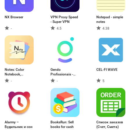
NX Browser
VPN Proxy Speed
Notepad - simple
- Super VPN
notes
-
4.5
4.38
Notes: Color
Gendo
CEL-FI WAVE
Notebook,
Profissionais -
Notepad
Agenda
-
-
5
Alarmy –
BooksRun: Sell
Список заказов
Будильник и сон
books for cash
(Счет, Смета)