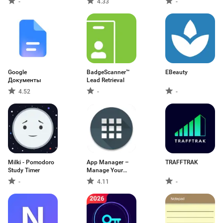
-
4.33
-
Google
BadgeScanner™
EBeauty
Документы
Lead Retrieval
4.52
-
-
Milki - Pomodoro
App Manager –
TRAFFTRAK
Study Timer
Manage Your
Apps
-
4.11
-