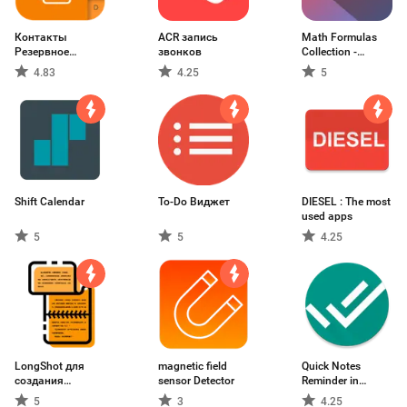
Контакты
ACR запись
Math Formulas
Резервное
звонков
Collection -
копирование
Complete &
4.83
4.25
5
Calculator
Shift Calendar
To-Do Виджет
DIESEL : The most
used apps
5
5
4.25
LongShot для
magnetic field
Quick Notes
создания
sensor Detector
Reminder in
длинных
notification
5
3
4.25