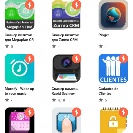
Сканер визиток
Сканер визиток
Pinger
для Megaplan CR
для Zurmo CRM
5
-
-
Mornify - Wake up
Сканер камеры -
Cadastro de
to your music
Rapid Scanner
Clientes
-
4.18
5