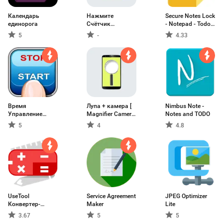
Календарь
Нажмите
Secure Notes Lock
единорога
Счётчик
- Notepad - Todo
менеджер
List
5
-
4.33
Время
Лупа + камера [
Nimbus Note -
Управление
Magnifier Camera
Notes and TODO
записью
]
5
4
4.8
UseTool
Service Agreement
JPEG Optimizer
Конвертер-
Maker
Lite
калькулятор
3.67
5
5