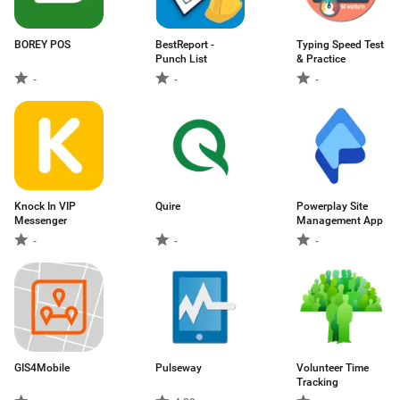
BOREY POS
BestReport -
Typing Speed Test
Punch List
& Practice
-
-
-
Knock In VIP
Quire
Powerplay Site
Messenger
Management App
-
-
-
GIS4Mobile
Pulseway
Volunteer Time
Tracking