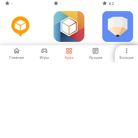
эмулятор
-
-
4.2
AfterShip Package
lifebox
ClevNote -
Tracker
Блокнот, Списки
дел
Главная
Игры
Apps
Лучшие
Больше
4.38
3.73
5
Collect by
WeeNote
aCalendar - your
WeTransfer
Заметки и
calendar
виджет
4.67
4
4.54