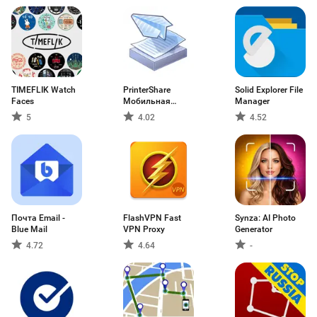
TIMEFLIK Watch
PrinterShare
Solid Explorer File
Faces
Мобильная
Manager
печать
5
4.02
4.52
Почта Email -
FlashVPN Fast
Synza: AI Photo
Blue Mail
VPN Proxy
Generator
4.72
4.64
-