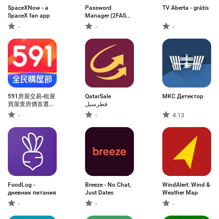
SpaceXNow - a
Password
TV Aberta - grátis
SpaceX fan app
Manager (2FAS
Pass)
-
-
-
591房屋交易-租屋
QatarSale
МКС Детектор
買屋查房價首選
قطرسيل
APP
-
-
4.13
FoodLog -
Breeze - No Chat,
WindAlert: Wind &
дневник питания
Just Dates
Weather Map
-
-
-