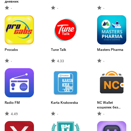
дневник
-
-
-
Procabs
Tune Talk
Masters Pharma
-
4.33
-
Radio FM
Karta Krakowska
NC Wallet
кошелек без
комиссии
4.49
-
-