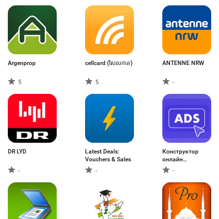
Argenprop
cellcard (សែលកាត)
ANTENNE NRW
5
5
-
DR LYD
Latest Deals:
Конструктор
Vouchers & Sales
онлайн
объявлений
-
-
-