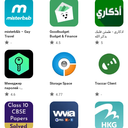
misterb&b – Gay
Goodbudget:
اذكاري - طمئن قلبك
Travel
Budget & Finance
بذكر الله
-
4.5
5
Менеджер
Storage Space
Traccar Client
паролей -
Kaspersky
4.6
4.77
-