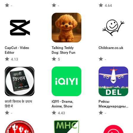
Budget
-
-
4.64
CapCut - Video
Talking Teddy
Childcare.co.uk
Editor
Dog: Story Fun
4.13
5
-
काली किताब के उपाय
iQIYI - Drama,
Рейсы
हिंदी में
Anime, Show
Международный
Ганди DEL
-
4.43
-