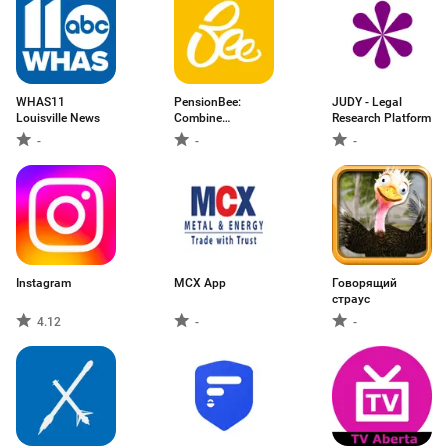
WHAS11
PensionBee:
JUDY - Legal
Louisville News
Combine
Research Platform
Pensions
-
-
-
Instagram
MCX App
Говорящий
страус
4.12
-
-