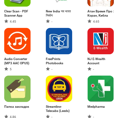
Clear Scan - PDF
New India नव भारत
Атан Время Про :
Scanner App
निर्माण
Коран, Кибла
4.45
-
4.65
Audio Converter
FreePrints
NJ E-Wealth
(MP3 AAC OPUS)
Photobooks
Account
5
-
-
Папка закладок
Streamline-
Medpharma
Telecabs (Leeds)
4.86
-
-