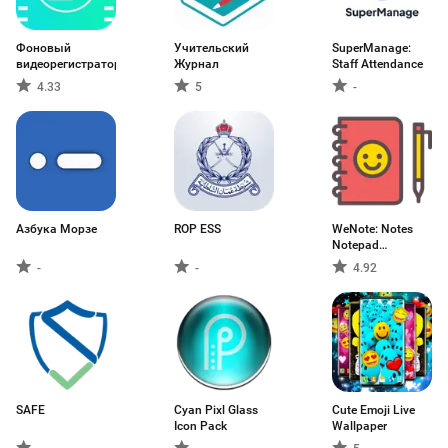
Фоновый
Учительский
SuperManage:
видеорегистратор
Журнал
Staff Attendance
4.33
5
-
Азбука Морзе
ROP ESS
WeNote: Notes
Notepad
Notebook
-
-
4.92
SAFE
Cyan Pixl Glass
Cute Emoji Live
Icon Pack
Wallpaper