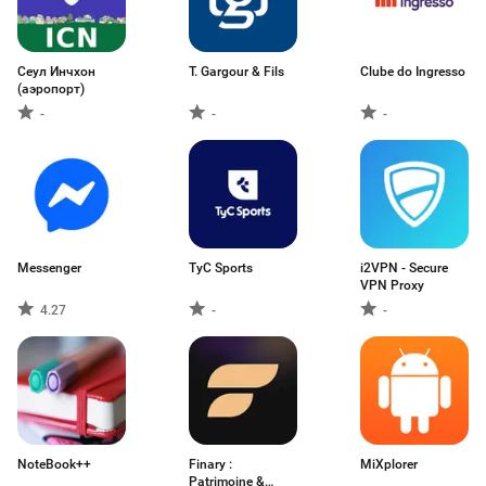
Сеул Инчхон
T. Gargour & Fils
Clube do Ingresso
(аэропорт)
-
-
-
Messenger
TyC Sports
i2VPN - Secure
VPN Proxy
4.27
-
-
NoteBook++
Finary :
MiXplorer
Patrimoine &