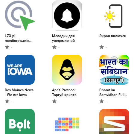
LZX.pl
Мелодии для
Экран включен
monitorowanie
уведомлений
ogłoszeń
-
-
-
Des Moines News
ApeX Protocol:
Bharat ka
- We Are Iowa
Торгуй крипто
Samvidhan Full
Book
-
-
-