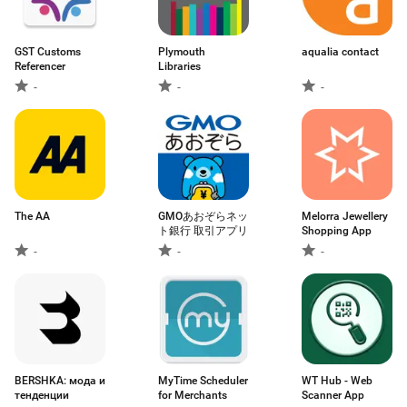
GST Customs
Plymouth
aqualia contact
Referencer
Libraries
-
-
-
The AA
GMOあおぞらネッ
Melorra Jewellery
ト銀行 取引アプリ
Shopping App
-
-
-
BERSHKA: мода и
MyTime Scheduler
WT Hub - Web
тенденции
for Merchants
Scanner App