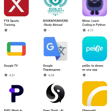
FYX Sports
BOOKMYUNIVERSITY
Mimo: Learn
Training
-Study Abroad
Coding in Python
-
-
4.77
Google TV
Google
peiGo: tu dinero
Переводчик
en una app
4.21
4.54
-
PillO: Meds In
Deep Think - AI
Elterngeld