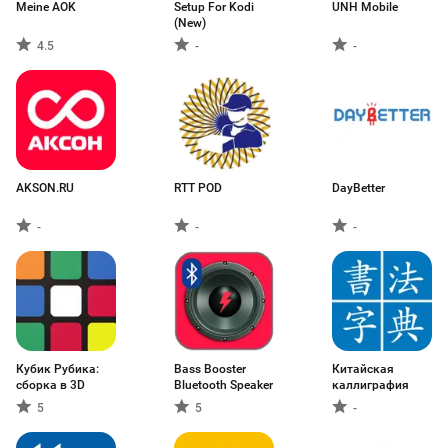
Meine AOK
Setup For Kodi
UNH Mobile
(New)
4.5
-
-
AKSON.RU
RTT POD
DayBetter
-
-
-
Кубик Рубика:
Bass Booster
Китайская
сборка в 3D
Bluetooth Speaker
каллиграфия
5
5
-