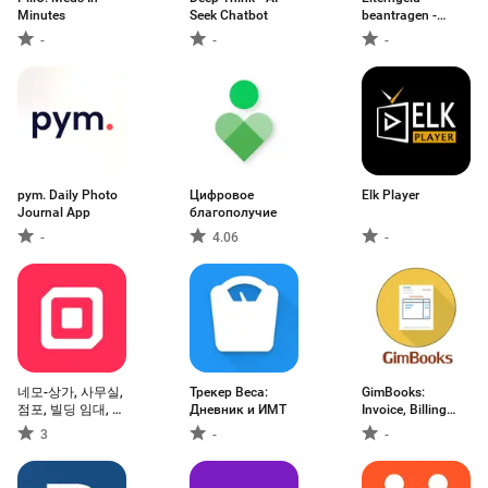
Minutes
Seek Chatbot
beantragen -
formie
-
-
-
pym. Daily Photo
Цифровое
Elk Player
Journal App
благополучие
-
4.06
-
네모-상가, 사무실,
Трекер Веса:
GimBooks:
점포, 빌딩 임대, 매
Дневник и ИМТ
Invoice, Billing
매 구하기
App
3
-
-