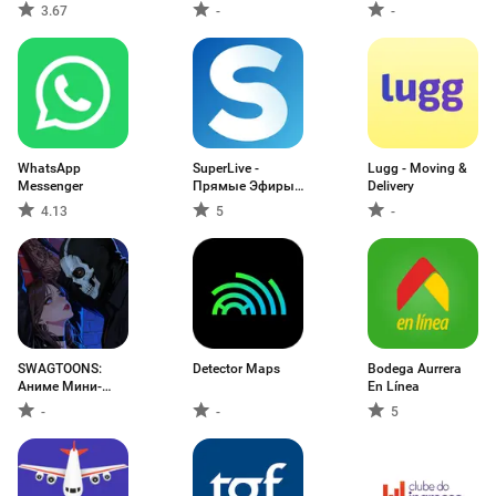
3.67
-
-
WhatsApp
SuperLive -
Lugg - Moving &
Messenger
Прямые Эфиры
Delivery
& Чат
4.13
5
-
SWAGTOONS:
Detector Maps
Bodega Aurrera
Аниме Мини-
En Línea
Сериалы
-
-
5