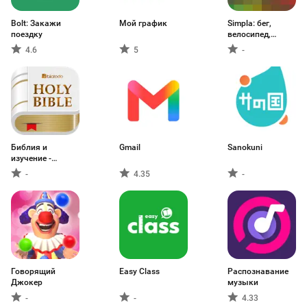
Bolt: Закажи
Mой график
Simpla: бег,
поездку
велосипед,
фитнес
4.6
5
-
Библия и
Gmail
Sanokuni
изучение -
BIBLIATODO
-
4.35
-
Говорящий
Easy Class
Распознавание
Джокер
музыки
-
-
4.33