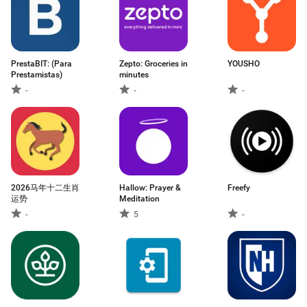
PrestaBIT: (Para
Zepto: Groceries in
YOUSHO
Prestamistas)
minutes
-
-
-
2026马年十二生肖
Hallow: Prayer &
Freefy
运势
Meditation
-
5
-