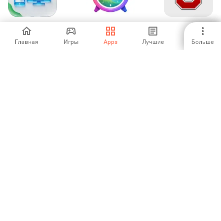
Screen Mirroring
Pix Alarm - Photo
Ohio State
for Smart TV
Alarm Clock
Главная
Игры
Apps
Лучшие
Больше
-
-
-
Conota: GPS-
Ziraat Bankası
Futshare : Flyer
камера с
OPİ
Esportivo
заметками
-
-
-
Poncho Utility
Goodmed
Audio Converter -
16 Audio For