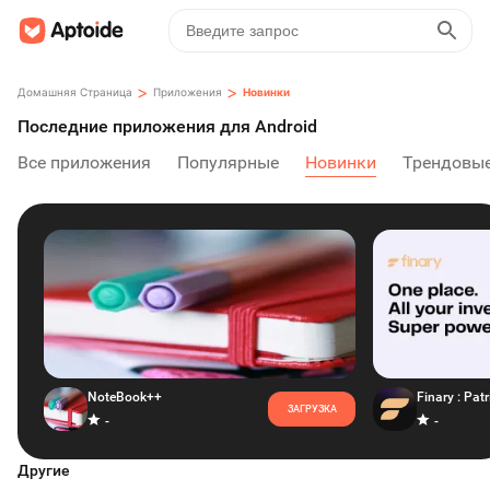
>
>
Домашняя Страница
Приложения
Новинки
Последние приложения для Android
Все приложения
Популярные
Новинки
Трендовы
NoteBook++
ЗАГРУЗКА
-
-
Другие