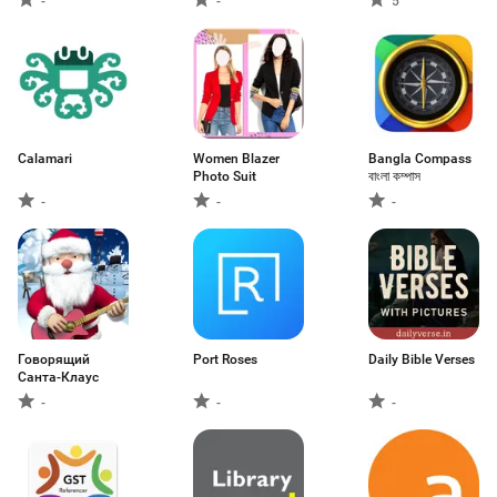
-
-
5
Calamari
Women Blazer
Bangla Compass
Photo Suit
বাংলা কম্পাস
-
-
-
Говорящий
Port Roses
Daily Bible Verses
Санта-Клаус
-
-
-