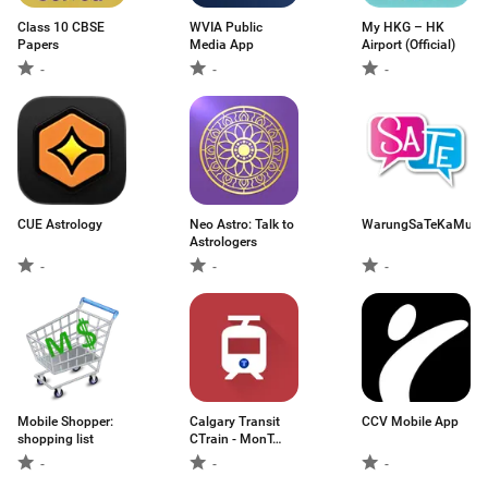
Class 10 CBSE
WVIA Public
My HKG – HK
Papers
Media App
Airport (Official)
-
-
-
CUE Astrology
Neo Astro: Talk to
WarungSaTeKaMu
Astrologers
-
-
-
Mobile Shopper:
Calgary Transit
CCV Mobile App
shopping list
CTrain - MonT…
-
-
-