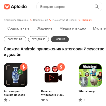
>
>
>
Домашняя Страница
Приложения
Искусство И Дизайн
Новинки
Социальные
Общение
Медиа и видео
Мульт
ПОПУЛЯРНЫЕ
ТРЕНДОВЫЕ
НОВИНКИ
Свежие Android приложения категории Искусство
и дизайн
Антиквариат:
Benime-
Whats Emoji
оценка по фото
Whiteboard Video
Maker
-
5
5