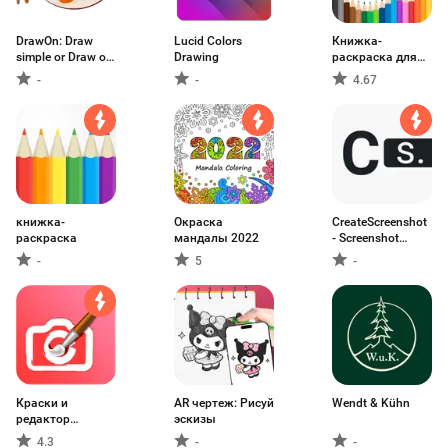
DrawOn: Draw
Lucid Colors
Книжка-
simple or Draw on
Drawing
раскраска для
photo with hands
взрослых
-
-
4.67
книжка-
Окраска
CreateScreenshot
раскраска
мандалы 2022
- Screenshot
Mockup Generator
-
5
-
Краски и
AR чертеж: Рисуй
Wendt & Kühn
редактор
эскизы
изображений
4.3
-
-