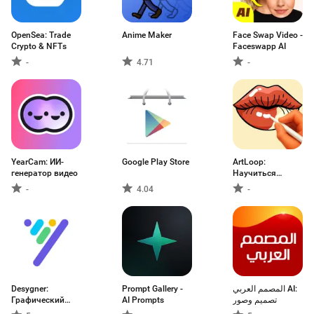
OpenSea: Trade
Anime Maker
Face Swap Video -
Crypto & NFTs
Faceswapp AI
-
4.71
-
YearCam: ИИ-
Google Play Store
ArtLoop:
генератор видео
Научиться
рисовать
-
4.04
-
Desygner:
Prompt Gallery -
المصمم العربي AI:
Графический
AI Prompts
تصميم وصور
редактор