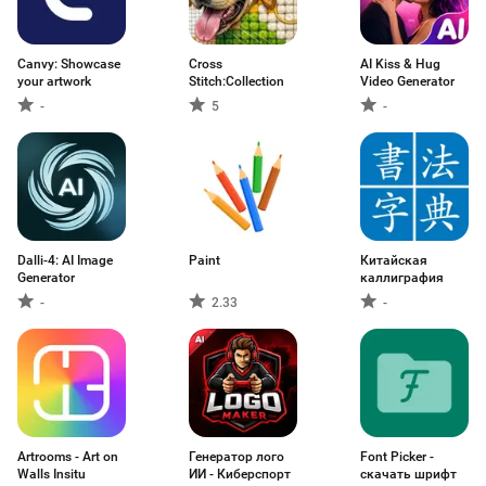
Canvy: Showcase
Cross
AI Kiss & Hug
your artwork
Stitch:Collection
Video Generator
-
5
-
Dalli-4: AI Image
Paint
Китайская
Generator
каллиграфия
-
2.33
-
Artrooms - Art on
Генератор лого
Font Picker -
Walls Insitu
ИИ - Киберспорт
cкачать шрифт