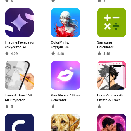
5
-
5
Imagine:Генератор
ColorMinis:
Samsung
искусства AI
Студия 3D-
Calculator
покраски
4.09
4.48
4.48
Trace & Draw: AR
KissMe.ai - AI Kiss
Draw Anime - AR
Art Projector
Generator
Sketch & Trace
5
-
-