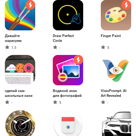
Давайте
Draw Perfect
Finger Paint
нарисуем
Circle
1.5
-
5
сделай сам
Водяной знак
VisioPrompt: AI
школьные хаки
для фотографий
Art Revealed
-
5
-