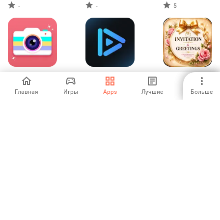
-
-
5
Beauty Camera:
DeeVid：AI Video
пригласительные
Selfie Camera
Generator
открытки
Главная
Игры
Apps
Лучшие
Больше
-
1
-
Guru Vani
Castle - Make and
DesignX: AI
Pla‪y
Design Video
Maker
-
5
-