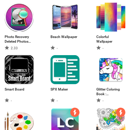
Photo Recovery
Beach Wallpaper
Colorful
Deleted Photos
Wallpaper
and Restore
2.33
-
-
Images
Smart Board
SPX Maker
Glitter Coloring
Book :
Dress,Pony,Hallowee
-
-
-