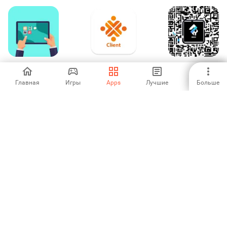
KIOSK Dashboard
SMAC Meeting
QR Logo
Room: Client App
Generator
Главная
Игры
Apps
Лучшие
Больше
-
-
-
FabnFit Studio
Fitcon Gym
XTREME
IMPERIUM
-
-
-