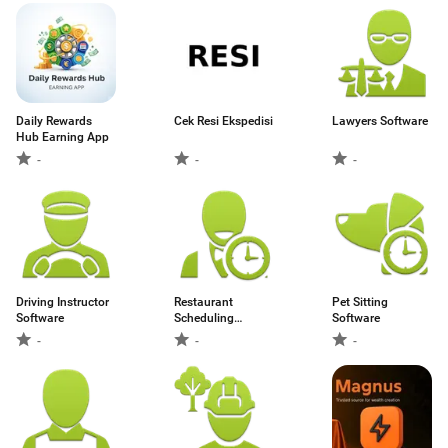
Daily Rewards
Cek Resi Ekspedisi
Lawyers Software
Hub Earning App
-
-
-
Driving Instructor
Restaurant
Pet Sitting
Software
Scheduling
Software
Software
-
-
-