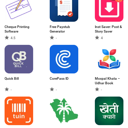
Cheque Printing
Free Paystub
Inst Saver: Post &
Software
Generator
Story Saver
4.5
-
4
Quick Bill
CorePass ID
Moxpal Khata –
Udhar Book
-
-
-