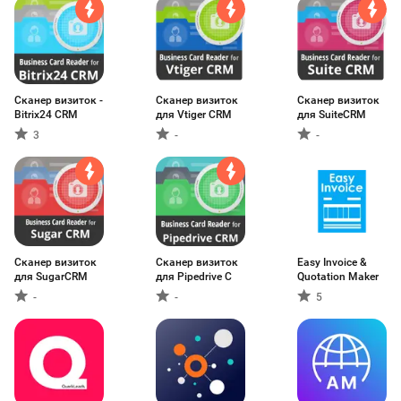
Сканер визиток -
Сканер визиток
Сканер визиток
Bitrix24 CRM
для Vtiger CRM
для SuiteCRM
3
-
-
Сканер визиток
Сканер визиток
Easy Invoice &
для SugarCRM
для Pipedrive C
Quotation Maker
-
-
5