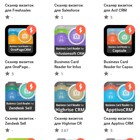
Сканер визиток
Сканер визиток
Сканер визиток
для Freshsales
для Salesforce
для Act! CRM
-
3
5
Сканер визиток
Business Card
Business Card
для OnePage
Reader for Infus
Reader for Capsu
CRM
5
1
-
Сканер визиток -
Сканер визиток
Сканер визиток
Zendesk Sell
для Highrise CR
для Apptivo CRM
-
3.67
5