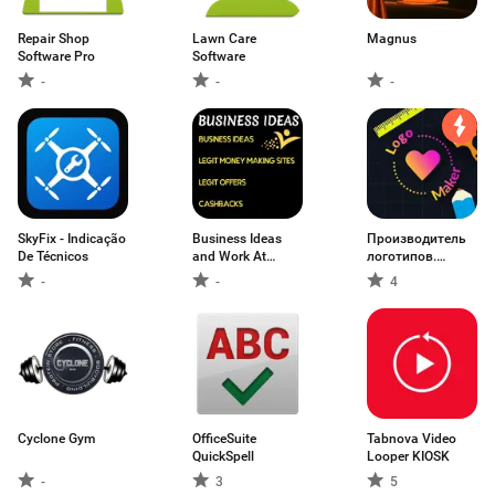
Repair Shop
Lawn Care
Magnus
Software Pro
Software
-
-
-
SkyFix - Indicação
Business Ideas
Производитель
De Técnicos
and Work At
логотипов.
Home Tips
Генератор
-
-
4
графического
Cyclone Gym
OfficeSuite
Tabnova Video
QuickSpell
Looper KIOSK
-
3
5