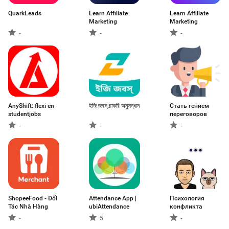
QuarkLeads
Learn Affiliate
Learn Affiliate
Marketing
Marketing
-
-
-
AnyShift: flexi en
ইজি জবস্:চাকরি অনুসন্ধান
Cтать гением
studentjobs
переговоров
-
-
-
ShopeeFood - Đối
Attendance App |
Психология
Tác Nhà Hàng
ubiAttendance
конфликта
-
5
-