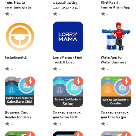
Tuin: Haz tu
وظائف السعودية
KhetiKyari :
inventario gratis
اليوم - فرص عمل
Farmer Krishi App
-
-
-
Instadispatch
LorryMama - Find
WaterApp for
Truck & Load
Water Business
-
-
-
Business Card
Сканер визиток
Сканер визиток
Reader for Sales
для Solve CRM
для Creatio (ра
-
1
-