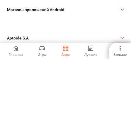
Магазин приложений Android
Aptoide S.A
Главная
Игры
Apps
Лучшие
Больше
Продукты Aptoide S.A
Юридическая информация
Политика Cookie
Политика конфиденциальности
©2026 APTOIDE.COM. Все права защищены