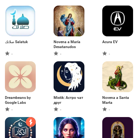
صلاتك Salatuk
Novena a María
Acura EV
Desatanudos
-
-
-
Dreambeans by
Mistik: Астро чат
Novena a Santa
Google Labs
друг
Marta
-
-
-