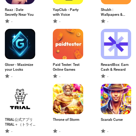
Raaz : Date
YapClub - Party
Shubh :
Secretly Near You
with Voice
Wallpapers &
Ringtones
-
-
-
Glowr - Maximize
Paid Tester: Test
RewardBox: Earn
your Looks
Online Games
Cash & Reward
-
-
-
TRIAL公式アプリ
Throne of Storm
Scarab Curse
TRIAL＋（トライ
アルプラス）
-
-
-