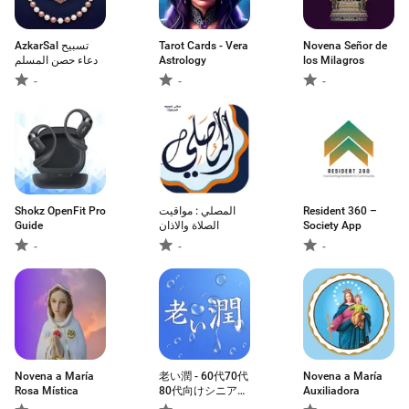
AzkarSal تسبيح
Tarot Cards - Vera
Novena Señor de
دعاء حصن المسلم
Astrology
los Milagros
-
-
-
Shokz OpenFit Pro
المصلي : مواقيت
Resident 360 –
Guide
الصلاة والاذان
Society App
-
-
-
Novena a María
老い潤 - 60代70代
Novena a María
Rosa Mística
80代向けシニア専
Auxiliadora
用アプリ