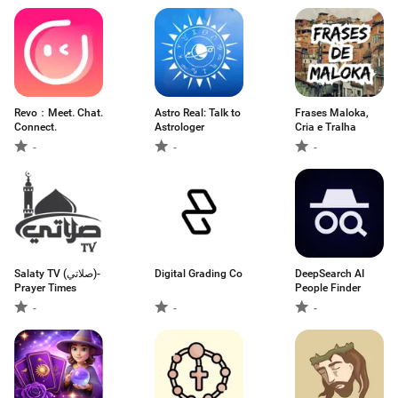
Revo：Meet. Chat.
Astro Real: Talk to
Frases Maloka,
Connect.
Astrologer
Cria e Tralha
-
-
-
Salaty TV (صلاتي)-
Digital Grading Co
DeepSearch AI
Prayer Times
People Finder
-
-
-