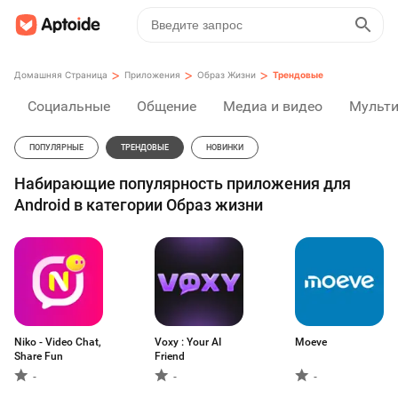
>
>
>
Домашняя Страница
Приложения
Образ Жизни
Трендовые
Социальные
Общение
Медиа и видео
Мульт
ПОПУЛЯРНЫЕ
ТРЕНДОВЫЕ
НОВИНКИ
Набирающие популярность приложения для
Android в категории Образ жизни
Niko - Video Chat,
Voxy : Your AI
Moeve
Share Fun
Friend
-
-
-