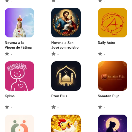
-
-
-
Novena a la
Novena a San
Daily Astro
Virgen de Fátima
José con registro
-
-
-
Kylma
Ezan Plus
Sanatan Puja
-
-
-