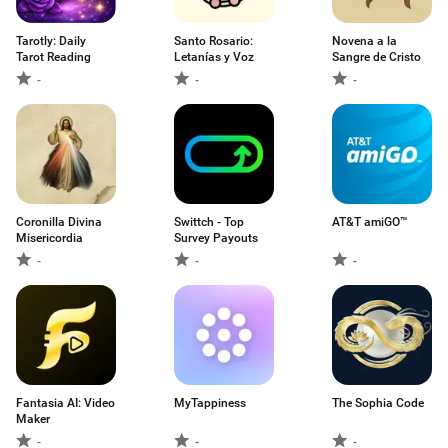
Tarotly: Daily
Santo Rosario:
Novena a la
Tarot Reading
Letanías y Voz
Sangre de Cristo
-
-
-
Coronilla Divina
Swittch - Top
AT&T amiGO™
Misericordia
Survey Payouts
-
-
-
Fantasia AI: Video
MyTappiness
The Sophia Code
Maker
-
-
-