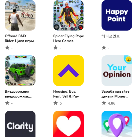
Offroad BMX
Spider Flying Rope
해피포인트
Rider: Цикл игры
Hero Games
-
-
-
Внедорожник
Housing: Buy,
Зарабатывайте
внедорожник
Rent, Sell & Pay
деньги Money
джип
App
-
5
4.86