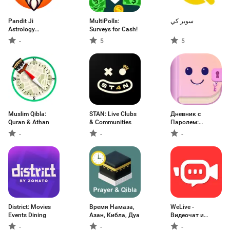
Pandit Ji
MultiPolls:
سوبر كي
Astrology
Surveys for Cash!
Prediction
-
5
5
Muslim Qibla:
STAN: Live Clubs
Дневник с
Quran & Athan
& Communities
Паролем:
Фотодневник
-
-
-
District: Movies
Время Намаза,
WeLive -
Events Dining
Азан, Кибла, Дуа
Видеочат и
знакомства
-
-
-