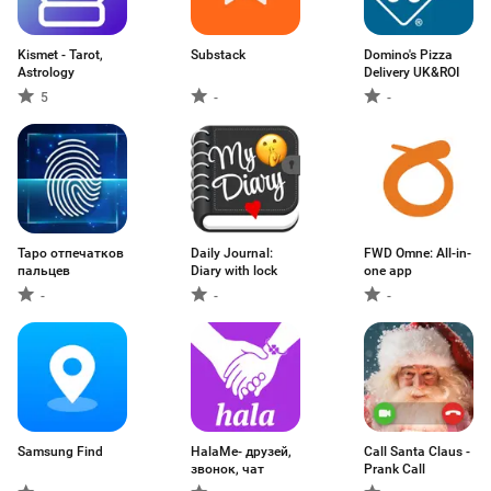
Kismet - Tarot,
Substack
Domino's Pizza
Astrology
Delivery UK&ROI
5
-
-
Таро отпечатков
Daily Journal:
FWD Omne: All-in-
пальцев
Diary with lock
one app
-
-
-
Samsung Find
HalaMe- друзей,
Call Santa Claus -
звонок, чат
Prank Call