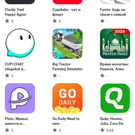
Clarity: Feel
Cupidabo - чат и
Famio: будь на
Happy Again
флирт
связи с семьей
5
5
-
CUPI CHAT:
Big Tractor
Время молитвы:
общайся и
Farming Simulator
Намаза, Азан
флиртуй
5
-
-
Pluto: Живые
Go Daily-Read to
Quikr: Homes,
новости и
earn
Jobs, Cars Etc
награды
5
5
4.68