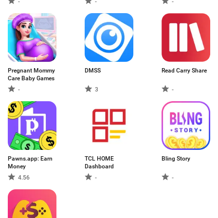
-
-
-
Pregnant Mommy
DMSS
Read Carry Share
Care Baby Games
-
3
-
Pawns.app: Earn
TCL HOME
Bling Story
Money
Dashboard
4.56
-
-