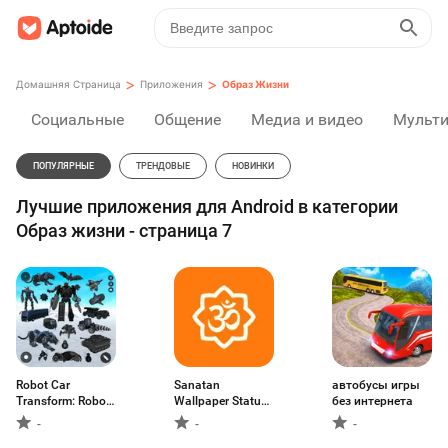
>
>
Домашняя Страница
Приложения
Образ Жизни
Социальные
Общение
Медиа и видео
Мульт
ПОПУЛЯРНЫЕ
ТРЕНДОВЫЕ
НОВИНКИ
Лучшие приложения для Android в категории
Образ жизни - страница 7
Robot Car
Sanatan
автобусы игры
Transform: Robot
Wallpaper Status
без интернета
War
Aarti
-
-
-