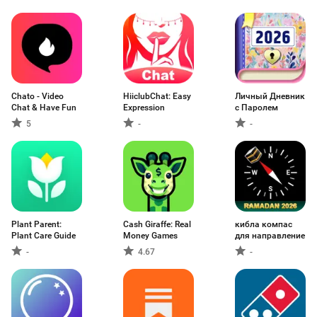
Chato - Video
HiiclubChat: Easy
Личный Дневник
Chat & Have Fun
Expression
с Паролем
5
-
-
Plant Parent:
Cash Giraffe: Real
кибла компас
Plant Care Guide
Money Games
для направление
-
4.67
-