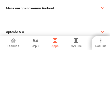
Магазин приложений Android
Aptoide S.A
Главная
Игры
Apps
Лучшие
Больше
Продукты Aptoide S.A
Юридическая информация
Политика Cookie
Политика конфиденциальности
©2026 APTOIDE.COM. Все права защищены