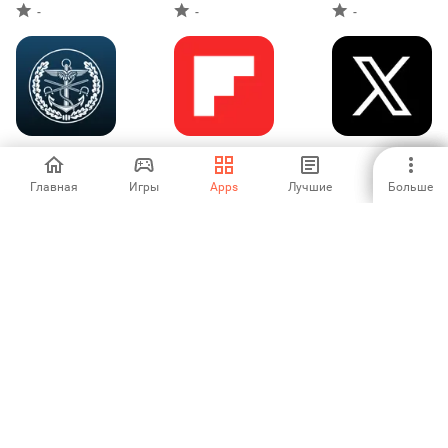
-
-
-
DBwV App
Flipboard
X (Ранее Twitter)
Главная
Игры
Apps
Лучшие
Больше
-
4.55
4.09
Public
Houston News
Telugu ePaper
from KHOU 11
App - AP TS News
-
5
-