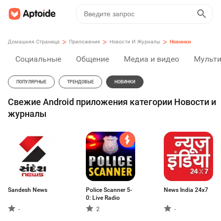
>
>
>
Домашняя Страница
Приложения
Новости И Журналы
Новинки
Социальные
Общение
Медиа и видео
Мульт
ПОПУЛЯРНЫЕ
ТРЕНДОВЫЕ
НОВИНКИ
Свежие Android приложения категории Новости и
журналы
Sandesh News
Police Scanner 5-
News India 24x7
0: Live Radio
-
2
-