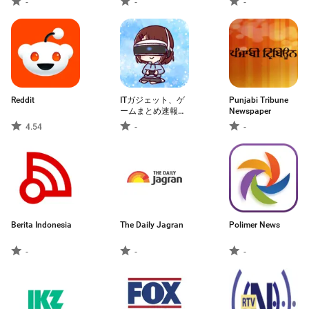
-
-
-
and More
Reddit
ITガジェット、ゲ
Punjabi Tribune
ームまとめ速報
Newspaper
2ch,5chまとめリ
4.54
-
-
ーダー
Berita Indonesia
The Daily Jagran
Polimer News
-
-
-