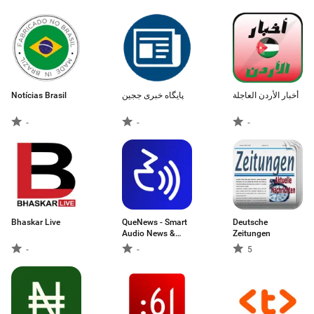
Stories
Notícias Brasil
پایگاه خبری ججین
أخبار الأردن العاجلة
-
-
-
Bhaskar Live
QueNews - Smart
Deutsche
Audio News &
Zeitungen
News Summary
-
-
5
App