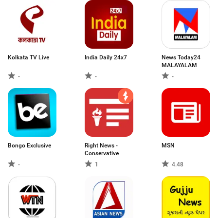
Kolkata TV Live
India Daily 24x7
News Today24
MALAYALAM
-
-
-
Bongo Exclusive
Right News -
MSN
Conservative
-
1
4.48