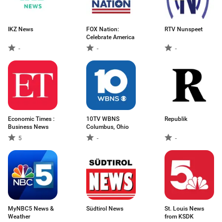
IKZ News
FOX Nation:
RTV Nunspeet
Celebrate America
-
-
-
Economic Times :
10TV WBNS
Republik
Business News
Columbus, Ohio
5
-
-
MyNBC5 News &
Südtirol News
St. Louis News
Weather
from KSDK