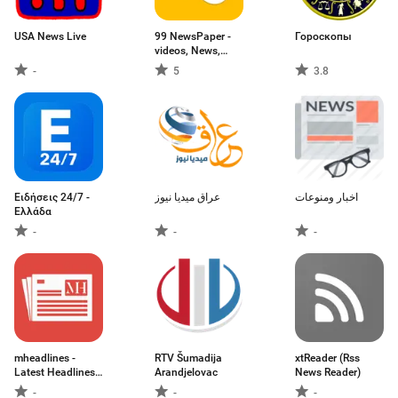
USA News Live
99 NewsPaper -
Гороскопы
videos, News,
Galleries &
-
5
3.8
ePapers
Ειδήσεις 24/7 -
عراق ميديا نيوز
اخبار ومنوعات
Ελλάδα
-
-
-
mheadlines -
RTV Šumadija
xtReader (Rss
Latest Headlines
Arandjelovac
News Reader)
News and Top
-
-
-