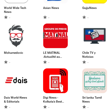
World Wide Tech
Asian News
GujjuNews
News
-
-
-
Mohamedovic
LE MATINAL
Chile TV y
:Actualité au
Noticias
Bénin
-
-
-
Dais World-News
Digi News -
Sri lanka Tamil
& Editorials
Kolkata's Best
News
Online News App
-
-
-