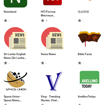
Nairaland
НП:Ростов.
动点科技
Местные
новости
-
1
-
Sri Lanka English
Swiss News
Bible Facts
News (Sri Lanka
First News )
-
-
-
Space Union -
Ving - Trending
AvellinoToday
Space News,
Stories, Viral
Rocket Launches
News & More