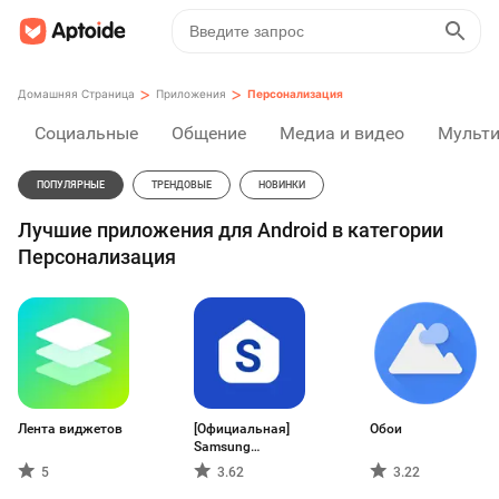
>
>
Домашняя Страница
Приложения
Персонализация
Социальные
Общение
Медиа и видео
Мульт
ПОПУЛЯРНЫЕ
ТРЕНДОВЫЕ
НОВИНКИ
Лучшие приложения для Android в категории
Персонализация
Лента виджетов
[Официальная]
Обои
Samsung
TouchWiz Home
5
3.62
3.22