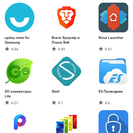
upday news for
Brave: Браузер и
Nova Launcher
Samsung
Поиск Веб
4.54
4.59
4.51
GO клавиатуры
Start
ES Проводник
Lite
4.21
4.1
4.6