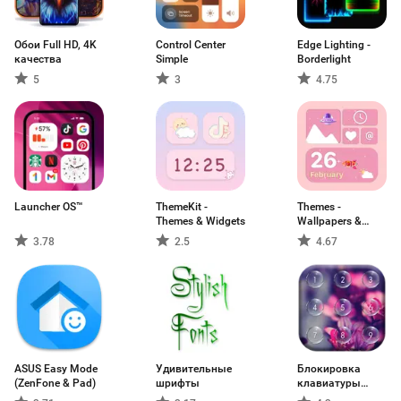
Обои Full HD, 4K
Control Center
Edge Lighting -
качества
Simple
Borderlight
5
3
4.75
Launcher OS™
ThemeKit -
Themes -
Themes & Widgets
Wallpapers &
Widgets
3.78
2.5
4.67
ASUS Easy Mode
Удивительные
Блокировка
(ZenFone & Pad)
шрифты
клавиатуры
экрана