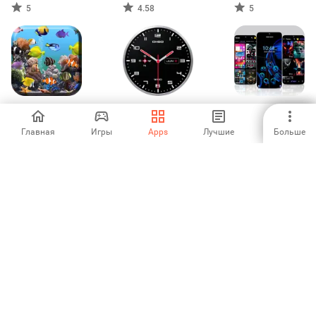
5
4.58
5
Аквариум
Часы Живые
темы для
Живые обои
обои
андроид - Темы
Главная
Игры
Apps
Лучшие
Больше
5
4.69
4.16
FancyKey -
Win 11 Launcher
Русская
клавиатура
4.59
4.8
1
2
3
4
5
6
7
8