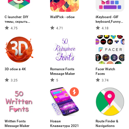
C launcher: DIY
WallPick - обои
iKeyboard -GIF
темы, скрыть
keyboard,Funny
приложения,
Emoji, FREE
4.75
4.71
4.18
обои
Stickers
3D обои в 4К
Romance Fonts
Facer Watch
Message Maker
Faces
3.25
5
3.74
Written Fonts
Новая
Route Finder &
Message Maker
Клавиатура 2021
Navigations