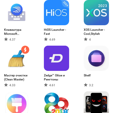
Клавиатура
HiOS Launcher -
XOS Launcher -
Microsoft
Fast
Cool,Stylish
SwiftKey
4.37
4.69
4
Мастер очистки
Zedge™ Обои и
Shelf
(Clean Master)
Рингтоны
4.33
4.61
3.2