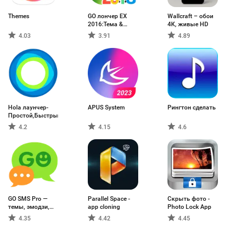
Themes
GO лончер EX
Wallcraft – обои
2016:Тема &
4К, живые HD
Обои
4.03
3.91
4.89
Hola лаунчер-
APUS System
Рингтон сделать
Простой,Быстрый
4.2
4.15
4.6
GO SMS Pro —
Parallel Space -
Скрыть фото -
темы, эмодзи,
app cloning
Photo Lock App
GIF
4.35
4.42
4.45