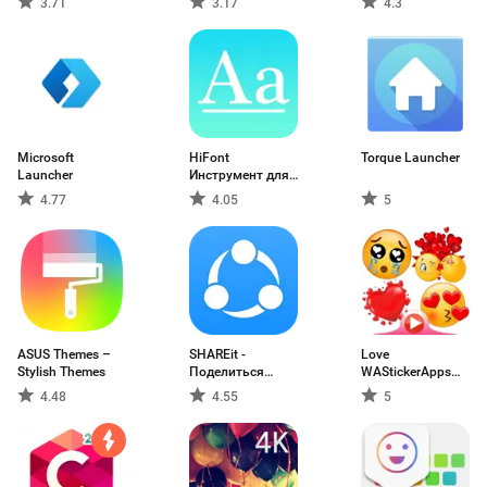
3.71
3.17
4.3
Microsoft
HiFont
Torque Launcher
Launcher
Инструмент для
шрифтов
4.77
4.05
5
ASUS Themes –
SHAREit -
Love
Stylish Themes
Поделиться
WAStickerApps
Файлами
любовь
4.48
4.55
5