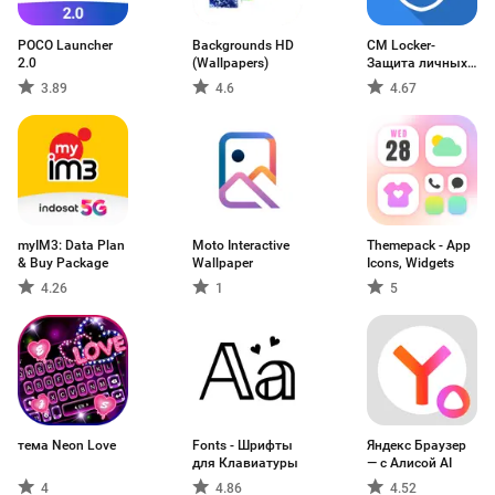
POCO Launcher
Backgrounds HD
CM Locker-
2.0
(Wallpapers)
Защита личных
данных
3.89
4.6
4.67
myIM3: Data Plan
Moto Interactive
Themepack - App
& Buy Package
Wallpaper
Icons, Widgets
4.26
1
5
тема Neon Love
Fonts - Шрифты
Яндекс Браузер
для Клавиатуры
— с Алисой AI
4
4.86
4.52