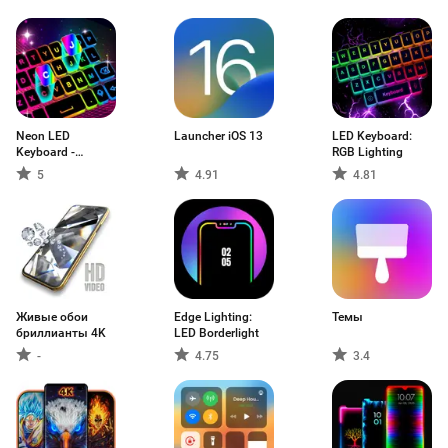
Neon LED
Launcher iOS 13
LED Keyboard:
Keyboard -
RGB Lighting
клавиатура
5
4.91
4.81
Живые обои
Edge Lighting:
Темы
бриллианты 4K
LED Borderlight
-
4.75
3.4