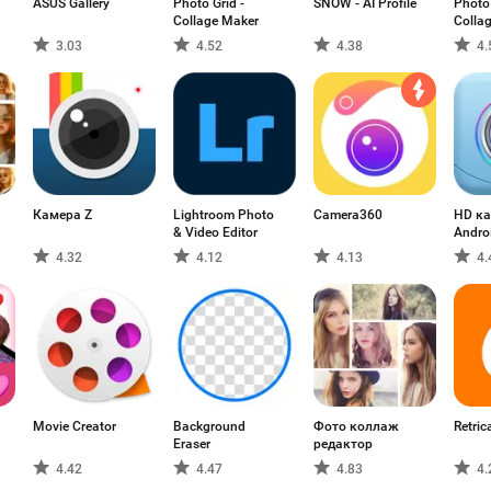
ASUS Gallery
Photo Grid -
SNOW - AI Profile
Photo 
Collage Maker
Collag
3.03
4.52
4.38
4.
Камера Z
Lightroom Photo
Camera360
HD ка
& Video Editor
Andro
4.32
4.12
4.13
4.
Movie Creator
Background
Фото коллаж
Retric
Eraser
редактор
4.42
4.47
4.83
4.