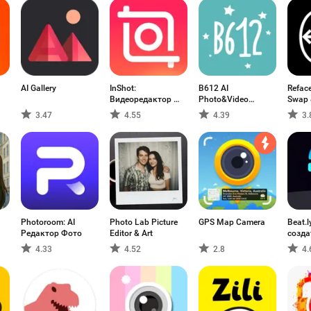
AI Gallery
InShot:
B612 AI
Reface
Видеоредактор и
Photo&Video
Swap 
фото
Editor
3.47
4.55
4.39
3.
Photoroom: AI
Photo Lab Picture
GPS Map Camera
Beat.l
Редактор Фото
Editor & Art
созда
с ИИ
4.33
4.52
2.8
4.