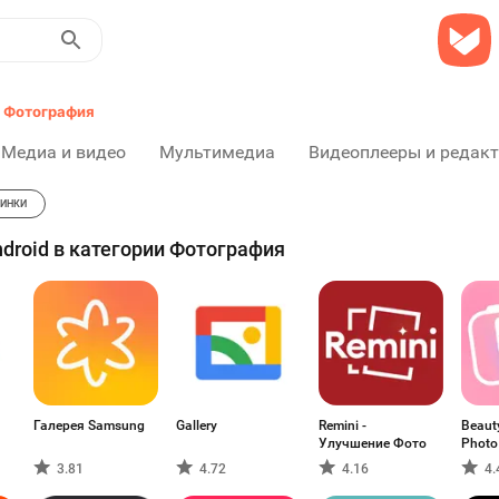
Фотография
Медиа и видео
Мультимедиа
Видеоплееры и редак
ИНКИ
droid в категории Фотография
Галерея Samsung
Gallery
Remini -
Beauty
Улучшение Фото
Photo 
3.81
4.72
4.16
4.