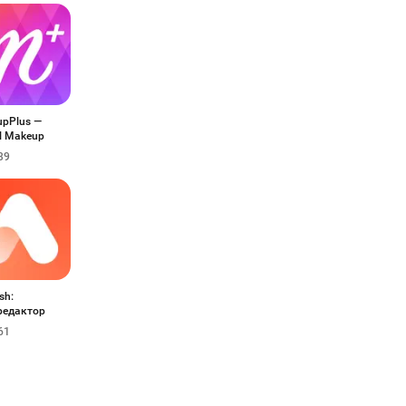
pPlus —
al Makeup
39
sh:
редактор
61