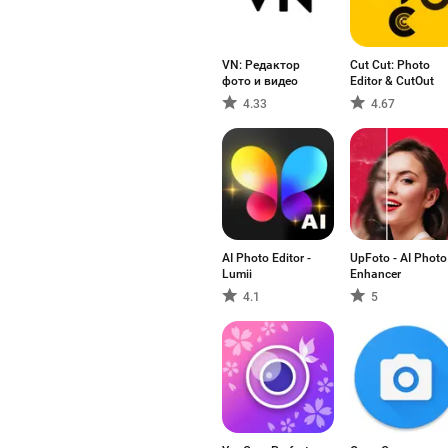
VN: Редактор
Cut Cut: Photo
фото и видео
Editor & CutOut
4.33
4.67
AI Photo Editor -
UpFoto - AI Photo
Lumii
Enhancer
4.1
5