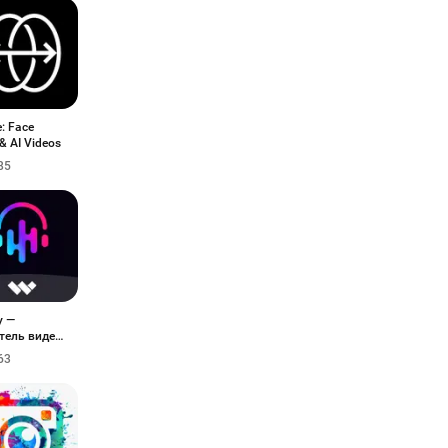
: Face
& AI Videos
85
y —
тель видео
63