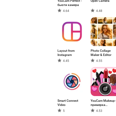
YouCam Perfect -
Open Camera
бьюти камера
4.64
4.48
Layout from
Photo Collage
Instagram
Maker & Editor
4.45
4.55
Smart Connect
YouCam Makeup-
Video
примерка
макияжа
5
4.53