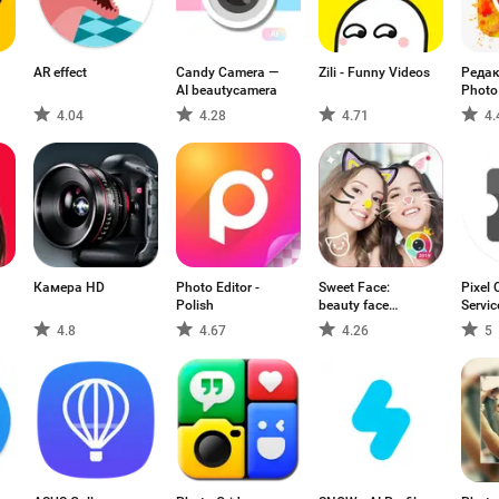
AR effect
Candy Camera —
Zili - Funny Videos
Редак
AI beautycamera
Photo 
4.04
4.28
4.71
4.
Камера HD
Photo Editor -
Sweet Face:
Pixel
Polish
beauty face
Servic
camera
4.8
4.67
4.26
5