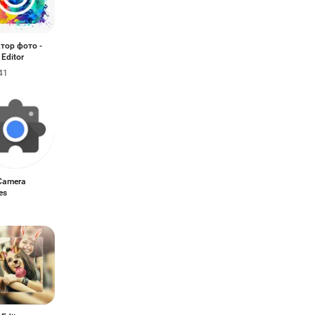
тор фото -
Editor
41
 Camera
es