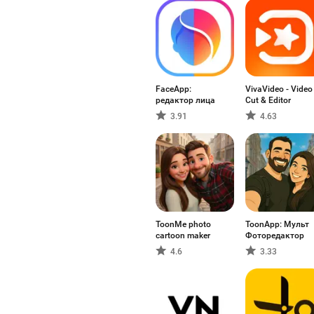
FaceApp:
VivaVideo - Video
редактор лица
Cut & Editor
3.91
4.63
ToonMe photo
ToonApp: Мульт
cartoon maker
Фоторедактор
4.6
3.33