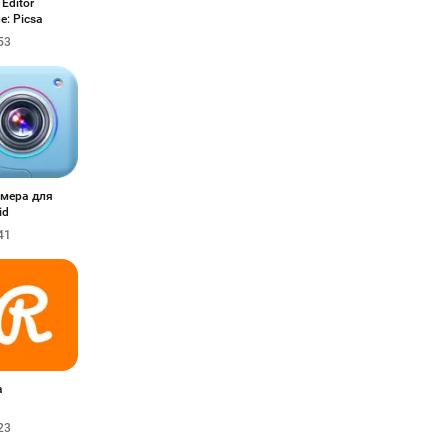
Editor
e: Picsa
53
мера для
id
41
a
23