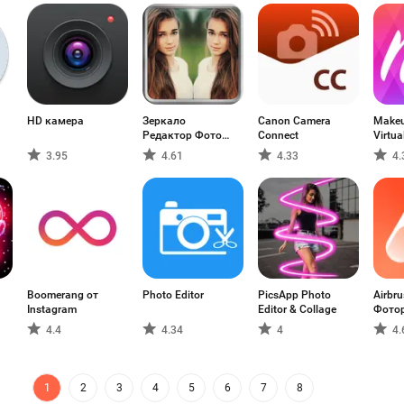
HD камера
Зеркало
Canon Camera
Makeu
Редактор Фото
Connect
Virtu
Коллаж
3.95
4.61
4.33
4.
Boomerang от
Photo Editor
PicsApp Photo
Airbru
Instagram
Editor & Collage
Фото
4.4
4.34
4
4.
1
2
3
4
5
6
7
8