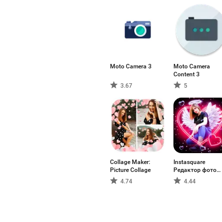
Moto Camera 3
Moto Camera
Content 3
3.67
5
Collage Maker:
Instasquare
Picture Collage
Редактор фото
неон
4.74
4.44