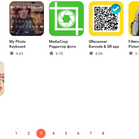
My Photo
MediaCrop:
QRscanner:
Filter
Keyboard
Редактор фото
Barcode & QR app
Pictur
4.63
4.78
4.06
3.
1
2
3
4
5
6
7
8