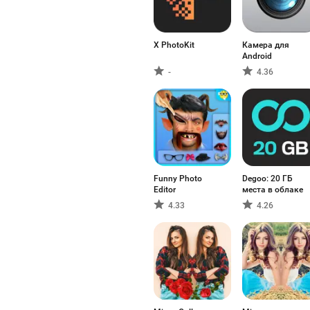
X PhotoKit
Камера для
Android
-
4.36
Funny Photo
Degoo: 20 ГБ
Editor
места в облаке
4.33
4.26