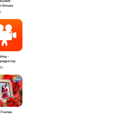
bucket:
te Groups
5
shop -
редактор
49
 Frames