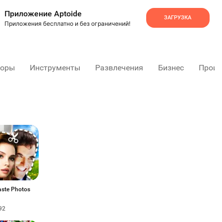
Приложение Aptoide
ЗАГРУЗКА
Приложения бесплатно и без ограничений!
торы
Инструменты
Развлечения
Бизнес
Произ
aste Photos
92