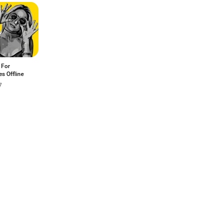
s For
es Offline
7