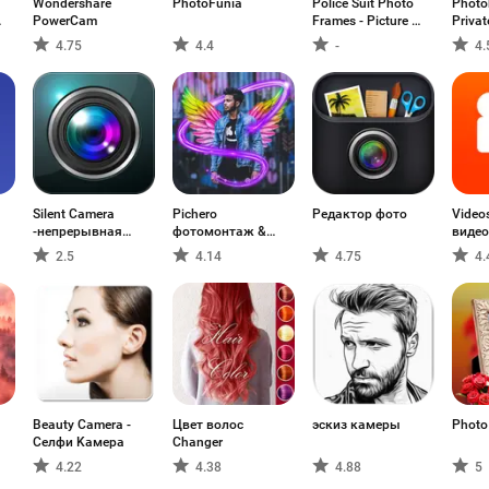
Wondershare
PhotoFunia
Police Suit Photo
Photo
lage
PowerCam
Frames - Picture &
Priva
Image Editor
4.75
4.4
-
4.
Silent Camera
Pichero
Редактор фото
Video
-непрерывная
фотомонтаж &
видео
съе
капать
2.5
4.14
4.75
4.
Beauty Camera -
Цвет волос
эскиз камеры
Photo
Селфи Kамера
Changer
4.22
4.38
4.88
5