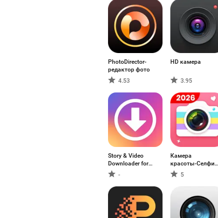
PhotoDirector-
HD камера
редактор фото
4.53
3.95
Story & Video
Камера
Downloader for
красоты-Селфи,
instagram
Наклейка
-
5
(InstaSave)