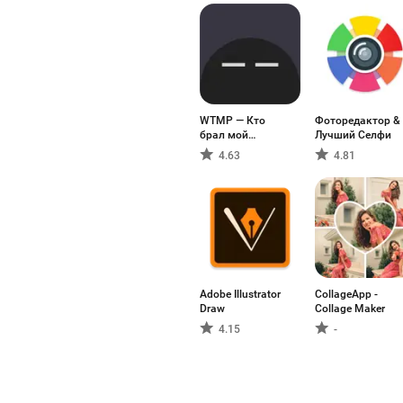
WTMP — Кто
Фоторедактор &
брал мой
Лучший Селфи
телефон?
4.63
4.81
Adobe Illustrator
CollageApp -
Draw
Collage Maker
4.15
-