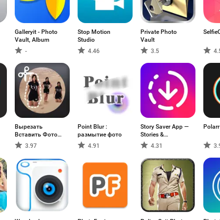
Galleryit - Photo
Stop Motion
Private Photo
Selfie
Vault, Album
Studio
Vault
-
4.46
3.5
4.
Вырезать
Point Blur :
Story Saver App —
Polarr
Вставить Фото
размытие фото
Stories &
Без Шва
Highlights
3.97
4.91
4.31
3.
Downloader