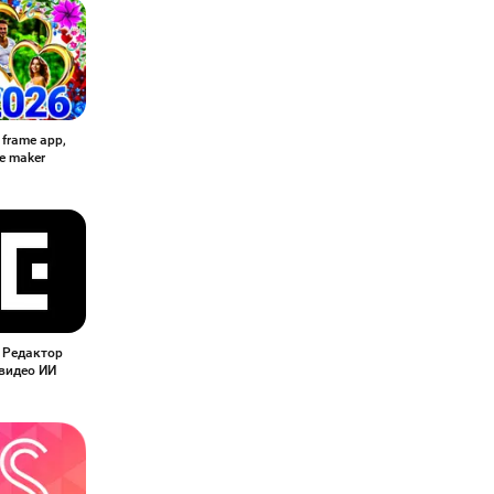
 frame app,
ge maker
- Редактор
видео ИИ