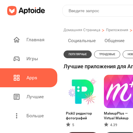
>
>
Домашняя Страница
Приложения
Главная
Социальные
Общение
ПОПУЛЯРНЫЕ
ТРЕНДОВЫЕ
НОВ
Игры
Лучшие приложения для And
Apps
Лучшие
PickU редактор
MakeupPlus —
Больше
фотографий
Virtual Makeup
5
4.39