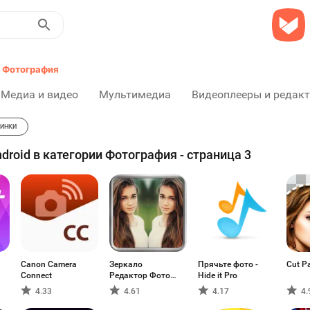
Фотография
Медиа и видео
Мультимедиа
Видеоплееры и редак
ИНКИ
roid в категории Фотография - страница 3
Canon Camera
Зеркало
Прячьте фото -
Cut P
Connect
Редактор Фото
Hide it Pro
Коллаж
4.33
4.61
4.17
4.