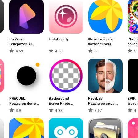
PixVerse:
InstaBeauty
Фото Галерея-
Photo
Генератор AI-
Фотоальбом
colla
видео
Vault
4.69
4.58
5
5
PREQUEL:
Background
FaceLab
EPIK 
Редактор фото и
Eraser Photo
Pедактор лица,
фото 
видео
Editor
фильтры
3.9
4.33
3.67
4