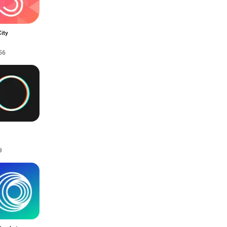
City
56
9