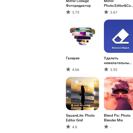
Mirror Collage
Mirror
Фоторедактор
Photo:Editor&Col
(HD)
3.75
3.67
Галерея
Удалить
нежелательный
объект
4.66
3.55
SquareLite: Photo
Blend Pic: Photo
Editor Grid
Blender Mix
4.6
-