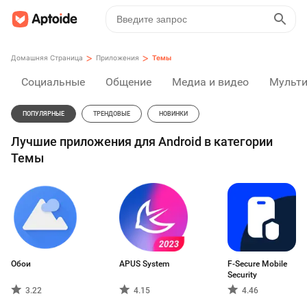
>
>
Домашняя Страница
Приложения
Темы
Социальные
Общение
Медиа и видео
Мульт
ПОПУЛЯРНЫЕ
ТРЕНДОВЫЕ
НОВИНКИ
Лучшие приложения для Android в категории
Темы
Обои
APUS System
F-Secure Mobile
Security
3.22
4.15
4.46