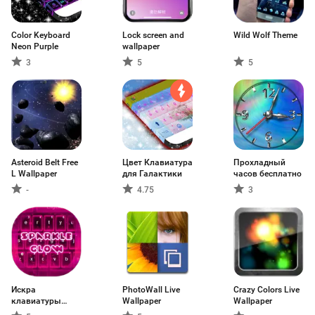
Color Keyboard
Lock screen and
Wild Wolf Theme
Neon Purple
wallpaper
3
5
5
Asteroid Belt Free
Цвет Клавиатура
Прохладный
L Wallpaper
для Галактики
часов бесплатно
-
4.75
3
Искра
PhotoWall Live
Crazy Colors Live
клавиатуры
Wallpaper
Wallpaper
Glow