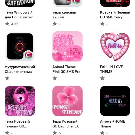
Тема Windows 7
тема красная
Красный Черный
для Go Launcher
вишня
GO SMS тему
4.35
-
-
футуристический
Animal Theme
FALL IN LOVE
CLauncher тема
Pink GO SMS Pro
THEME
-
-
-
Тема Розовый
Тема Розовый
Arrows +HOME
Темный GO
GO Launcher EX
Theme
Locker
-
5
-