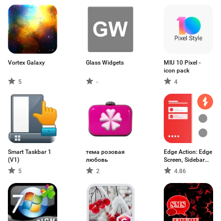
Vortex Galaxy
Glass Widgets
MIU 10 Pixel -
icon pack
5
-
4
Smart Taskbar 1
тема розовая
Edge Action: Edge
(V1)
любовь
Screen, Sidebar
Launcher
5
2
4.86