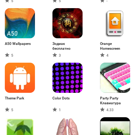
5
5
-
A50 Wallpapers
Зодиак
Orange
бесплатно
Homescreen
5
3
4
Theme Park
Color Dots
Party Party
Клавиатура
5
1
4.33