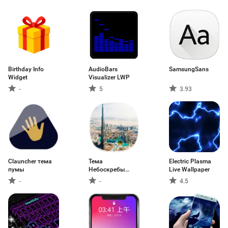
Birthday Info
AudioBars
SamsungSans
Widget
Visualizer LWP
-
5
3.93
Сlauncher тема
Тема
Electric Plasma
пумы
Небоскребы
Live Wallpaper
Город Дубаи
-
-
4.5