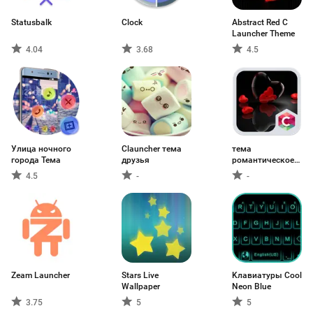
Statusbalk
Clock
Abstract Red C
Launcher Theme
4.04
3.68
4.5
Улица ночного
Clauncher тема
тема
города Тема
друзья
романтическое
сердце
4.5
-
-
Zeam Launcher
Stars Live
Kлавиатуры Cool
Wallpaper
Neon Blue
3.75
5
5