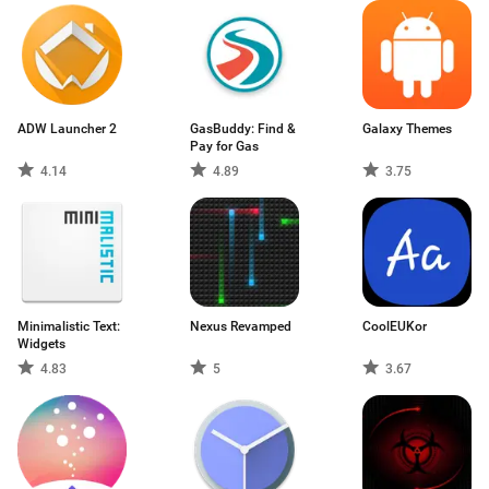
ADW Launcher 2
GasBuddy: Find &
Galaxy Themes
Pay for Gas
4.14
4.89
3.75
Minimalistic Text:
Nexus Revamped
CoolEUKor
Widgets
4.83
5
3.67