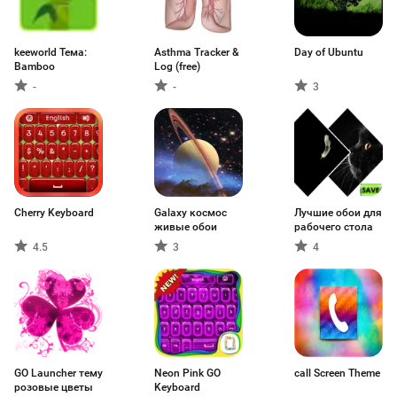
keeworld Тема:
Asthma Tracker &
Day of Ubuntu
Bamboo
Log (free)
-
-
3
Cherry Keyboard
Galaxy космос
Лучшие обои для
живые обои
рабочего стола
4.5
3
4
GO Launcher тему
Neon Pink GO
call Screen Theme
розовые цветы
Keyboard