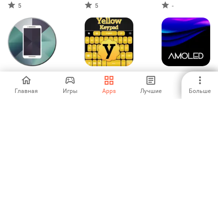
5
5
-
Wallpaper Elite
Желтый
Amoled
black edition
клавиатура
Wallpapers
Главная
Игры
Apps
Лучшие
Больше
5
-
4
Golden Music
Theme for Lg
фиолетово
Theme
Home- Lollipop
Theme GO Locker
5
5
-