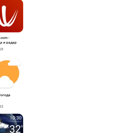
.com -
а и радар
69
Погода
33