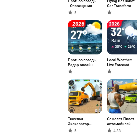
Прогноз погоды
Flying Bat Robot
- Оповещения
Car Transform
5
-
Прогноз погоды,
Local Weather:
Радар онлайн
Live Forecast
-
-
Тяжелая
Самолет Пилот
Экскаватор
автомобилей
Кран
5
4.83