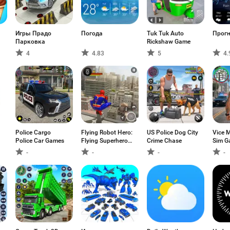
Игры Прадо
Погода
Tuk Tuk Auto
Прогн
Парковка
Rickshaw Game
4
4.83
5
4.
Police Cargo
Flying Robot Hero:
US Police Dog City
Vice 
Police Car Games
Flying Superhero
Crime Chase
Sim G
Robot Rescue
-
-
-
-