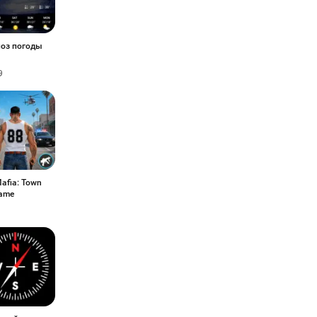
оз погоды
9
Mafia: Town
ame