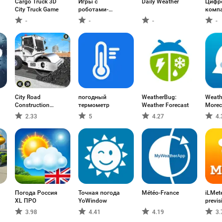
Cargo Truck 3D
Игры с
Daily Weather
Цифр
City Truck Game
роботами-
компа
динозаврами
напр
-
-
-
-
City Road
погодный
WeatherBug:
Weath
Construction
термометр
Weather Forecast
Morec
Games
2.33
5
4.27
4.
Погода Россия
Точная погода
Météo-France
iLMet
XL ПРО
YoWindow
previs
3.98
4.41
4.19
3.