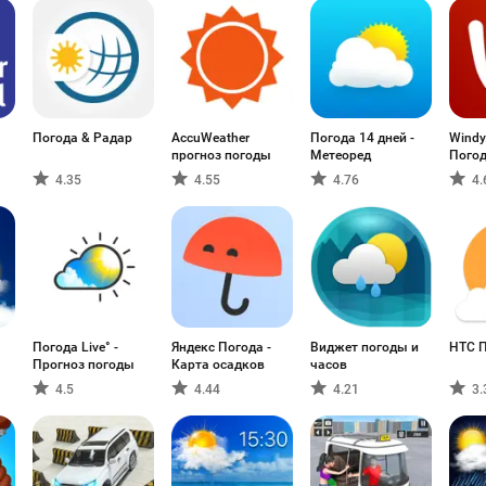
Погода & Радар
AccuWeather
Погода 14 дней -
Windy
прогноз погоды
Метеоред
Погод
4.35
4.55
4.76
4.
Погода Live° -
Яндекс Погода -
Виджет погоды и
HTC 
Прогноз погоды
Карта осадков
часов
4.5
4.44
4.21
3.