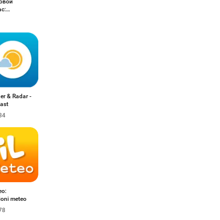
овой
с:
авления
er & Radar -
ast
34
eo:
ioni meteo
78