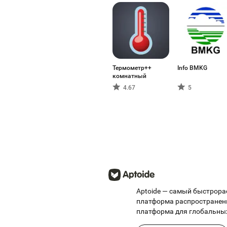
Термометр++
Info BMKG
комнатный
4.67
5
Aptoide — самый быстрора
платформа распространен
платформа для глобальных