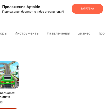
Приложение Aptoide
ЗАГРУЗКА
Приложения бесплатно и без ограничений!
торы
Инструменты
Развлечения
Бизнес
Произ
Car Games:
r Stunts
33