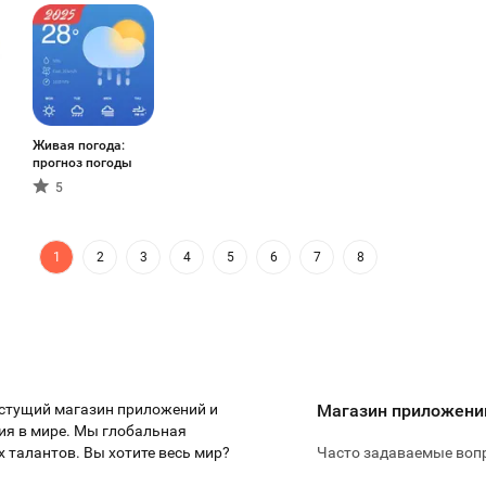
Живая погода:
прогноз погоды
5
1
2
3
4
5
6
7
8
стущий магазин приложений и
Магазин приложений
ия в мире. Мы глобальная
 талантов. Вы хотите весь мир?
Часто задаваемые воп