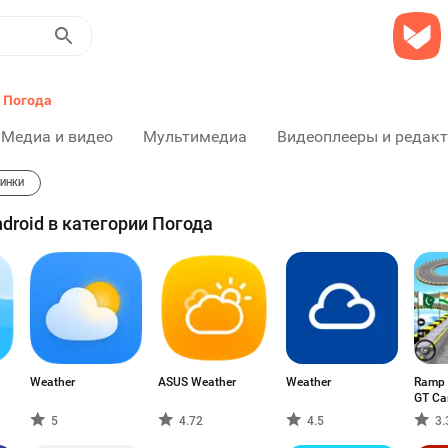
Погода
Медиа и видео
Мультимедиа
Видеоплееры и редак
ИНКИ
roid в категории Погода
Weather
ASUS Weather
Weather
Ramp 
GT Ca
5
4.72
4.5
3.