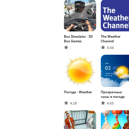
Bus Simulator : 3D
The Weather
Bus Games
Channel
-
4.44
Погода - Weather
Прозрачные
часы и погода
4.28
4.65