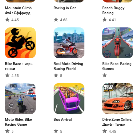
Mountain Climb
Racing in Car
Beach Buggy
4x4 : Оффроуд
Racing
4.45
4.68
4.41
Bike Race：игры
Real Moto Driving
Bike Race: Racing
гонки
Racing World
Games
4.55
5
-
Moto Rider, Bike
Bus Arrival
Drive Zone Online:
Racing Game
Дрифт Тачки
5
5
4.45