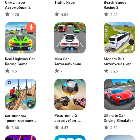
Симулятор
Traffic Racer
Beach Buggy
Автомобиля 2
Racing 2
4.25
4.56
4.21
Real Highway Car
Mini Car -
Modern Bus:
Racing Game
Автомобильная
автобусная игра
игра
3d
4.5
-
3.25
мотоциклы
Реактивный
Ultimate Car
трюки-мотоцикл
автофутбол -
Driving Simulator
игра
Rocket
3.68
4.47
4.51