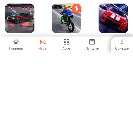
TopSpeed: Drag &
Moto Traffic Race
Stock Car Racing
Fast Racing
Главная
Игры
Apps
Лучшие
Больше
4.66
5
4.61
Beach Buggy Blitz
4.62
1
2
3
4
5
6
7
8