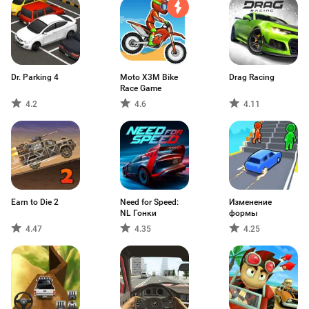
Dr. Parking 4
Moto X3M Bike
Drag Racing
Race Game
4.2
4.6
4.11
Earn to Die 2
Need for Speed:
Изменение
NL Гонки
формы
4.47
4.35
4.25