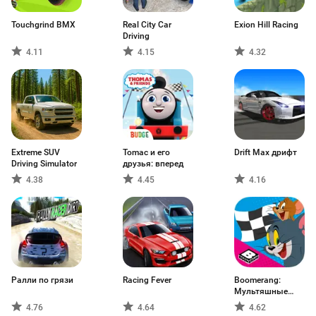
Touchgrind BMX
Real City Car
Exion Hill Racing
Driving
4.11
4.15
4.32
Extreme SUV
Tomac и его
Drift Max дрифт
Driving Simulator
друзья: вперед
4.38
4.45
4.16
Ралли по грязи
Racing Fever
Boomerang:
Мультяшные
гонки — Гонки со
4.76
4.64
4.62
Скуби-Ду