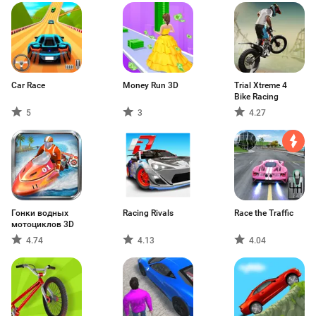
Car Race
Money Run 3D
Trial Xtreme 4
Bike Racing
5
3
4.27
Гонки водных
Racing Rivals
Race the Traffic
мотоциклов 3D
4.74
4.13
4.04