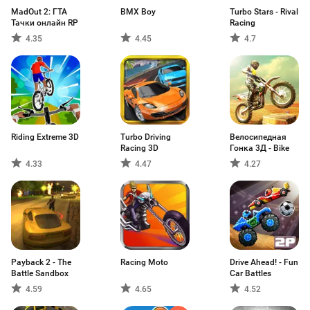
MadOut 2: ГТА
BMX Boy
Turbo Stars - Rival
Тачки онлайн RP
Racing
4.35
4.45
4.7
Riding Extreme 3D
Turbo Driving
Велосипедная
Racing 3D
Гонка 3Д - Bike
4.33
4.47
4.27
Payback 2 - The
Racing Moto
Drive Ahead! - Fun
Battle Sandbox
Car Battles
4.59
4.65
4.52