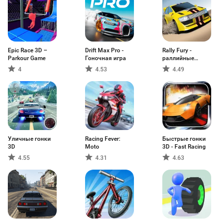
Epic Race 3D –
Drift Max Pro -
Rally Fury -
Parkour Game
Гоночная игра
раллийные
гонки
4
4.53
4.49
Уличные гонки
Racing Fever:
Быстрые гонки
3D
Moto
3D - Fast Racing
4.55
4.31
4.63