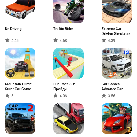
Dr. Driving
Traffic Rider
Extreme Car
Driving Simulator
4.45
4.68
4.39
Mountain Climb:
Fun Race 3D:
Car Games:
Stunt Car Game
Пройди
Advance Car
испытания!
Parking
5
4.06
3.56