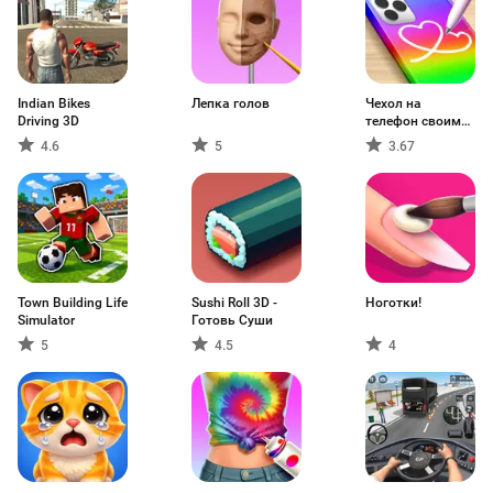
Indian Bikes
Лепка голов
Чехол на
Driving 3D
телефон своими
руками
4.6
5
3.67
Town Building Life
Sushi Roll 3D -
Ноготки!
Simulator
Готовь Суши
5
4.5
4