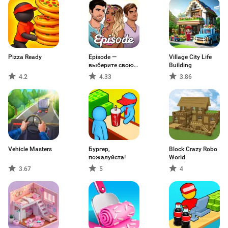
Pizza Ready
Episode —
Village City Life
выберите cвою
Building
историю
4.2
4.33
3.86
Vehicle Masters
Бургер,
Block Crazy Robo
пожалуйста!
World
3.67
5
4