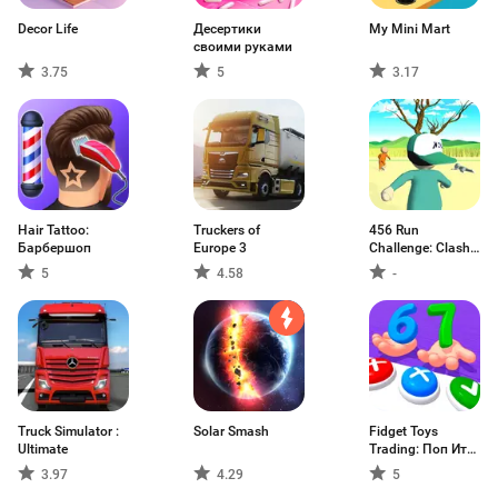
Decor Life
Десертики
My Mini Mart
своими руками
3.75
5
3.17
Hair Tattoo:
Truckers of
456 Run
Барбершоп
Europe 3
Challenge: Clash
3D
5
4.58
-
Truck Simulator :
Solar Smash
Fidget Toys
Ultimate
Trading: Поп Ит
3D
3.97
4.29
5