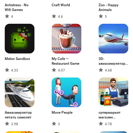
Antistress - No
Craft World
Zoo - Happy
Wifi Games
Animals
4
4.6
5
Melon Sandbox
My Cafe —
3D-
Restaurant Game
авиасимулятор:
самолет
4.33
4.07
4.68
Авиасимулятор
Move People
супермаркет
летать самолет
магазин
симулятор
3.98
3
4.78