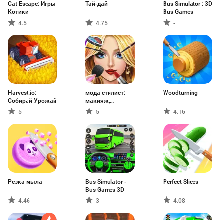
Cat Escape: Игры
Тай-дай
Bus Simulator : 3D
Котики
Bus Games
4.5
4.75
-
Harvest.io:
мода стилист:
Woodturning
Собирай Урожай
макияж,
одевалки
5
5
4.16
Резка мыла
Bus Simulator -
Perfect Slices
Bus Games 3D
4.46
3
4.08