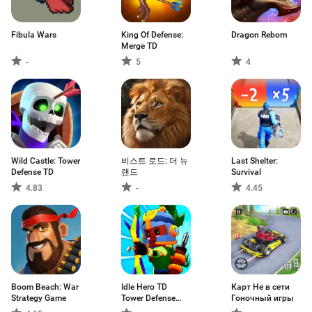
Fibula Wars
King Of Defense:
Dragon Reborn
Merge TD
-
5
4
Wild Castle: Tower
비스트 로드: 더 뉴
Last Shelter:
Defense TD
랜드
Survival
4.83
-
4.45
Boom Beach: War
Idle Hero TD
Карт Не в сети
Strategy Game
Tower Defense
Гоночный игры
RPG