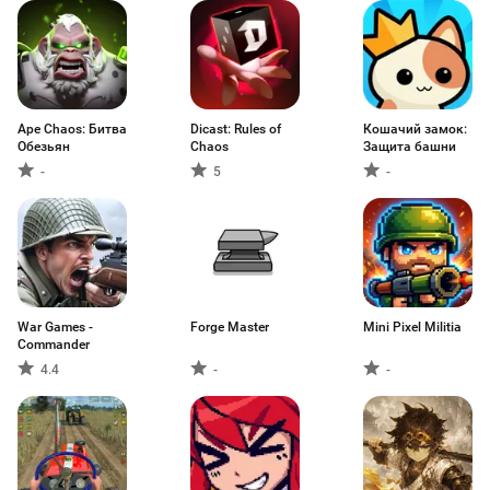
Ape Chaos: Битва
Dicast: Rules of
Кошачий замок:
Обезьян
Chaos
Защита башни
-
5
-
War Games -
Forge Master
Mini Pixel Militia
Commander
4.4
-
-