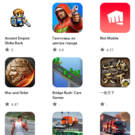
Ancient Empire:
Гангстеры из
Riot Mobile
Strike Back
центра города
5
4.8
4.31
War and Order
Bridge Rush: Cars
一統天下
Games
4.47
-
-