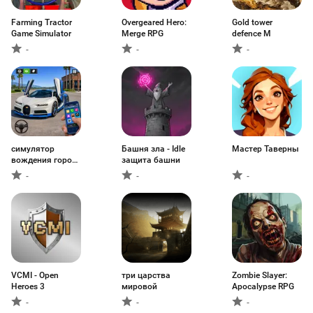
Farming Tractor
Overgeared Hero:
Gold tower
Game Simulator
Merge RPG
defence M
-
-
-
симулятор
Башня зла - Idle
Мастер Таверны
вождения городу
защита башни
3D
-
-
-
VCMI - Open
три царства
Zombie Slayer:
Heroes 3
мировой
Apocalypse RPG
-
-
-