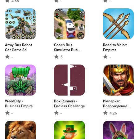
4.65
-
-
Army Bus Robot
Coach Bus
Road to Valor:
Car Game 3d
Simulator Bus
Empires
Games
-
5
-
WeedCity -
Box Runners -
Империя:
Business Empire
Endless Challenge
Возрождение
Рима
-
-
4.26