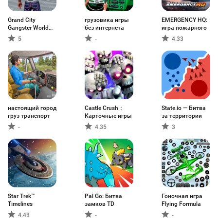
Grand City
грузовика игры
EMERGENCY HQ:
Gangster World
без интернета
игра пожарного
Game
5
-
4.33
настоящий город
Castle Crush：
State.io — Битва
груз транспорт
Карточные игры
за территории
-
4.35
3
Star Trek™
Pal Go: Битва
Гоночная игра
Timelines
замков TD
Flying Formula
4.49
-
-