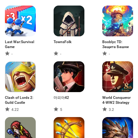
Last War:Survival
TownsFolk
Booblyc TD:
Game
Защита Башни
-
-
-
Clash of Lords 2:
마피아42
World Conqueror
Guild Castle
4-WW2 Strategy
4.22
5
3.2