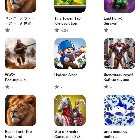
キング・オブ・ビ
Tiny Tower: Tap
Last Furry:
ースト：新世界
Idle Evolution
Survival
-
4.36
5
WW2:
Undead Siege
Железный герой:
Всемирные
бой мальчика
военные игры
-
-
-
Beast Lord: The
War of Empire
игра лошадь
New Land
Conquest：3v3
робот