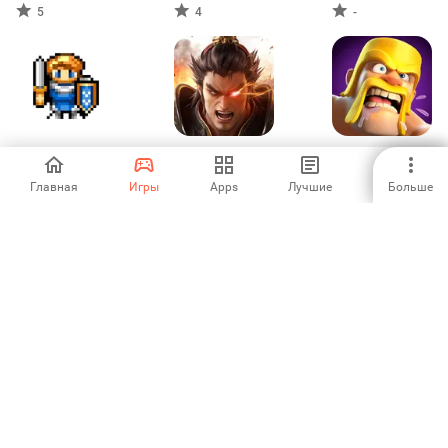
автомобиль
5
4
-
Ancient Empires
三國名將傳：三國
Clash of Clans
趙雲開局、七日領
關羽，3D國戰策略
Главная
Игры
Apps
Лучшие
Больше
5
-
4.6
卡牌SLG
Top Heroes:
Epic Heroes War
Mega Truck
Kingdom Saga
Driving Truck
Game
3
4.19
-