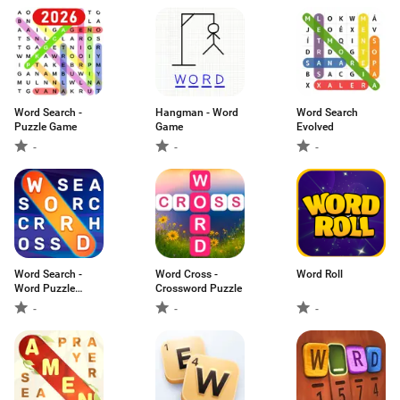
Word Search -
Hangman - Word
Word Search
Puzzle Game
Game
Evolved
-
-
-
Word Search -
Word Cross -
Word Roll
Word Puzzle
Crossword Puzzle
Game
-
-
-