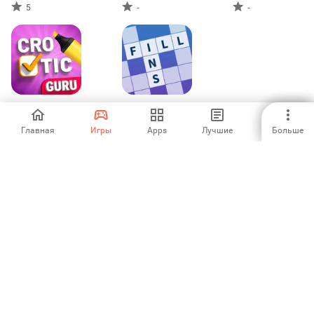
Game
5
-
-
Crostic Guru -
Fill-in Crosswords
Кроссворд
Unlimited
пазлы
Главная
Игры
Apps
Лучшие
Больше
-
-
1
2
3
6
7
8
9
10
Aptoide — самый быстрорастущий магазин приложений и
платформа распространения в мире. Мы глобальная
платформа для глобальных талантов. Вы хотите весь мир?