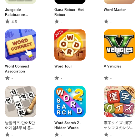
Juego de
Gana Robux - Get
Word Master
Palabras en
Robux
Español
4.5
-
-
Word Connect
Word Tour
V Vehicles
Association
-
-
-
낱말퀴즈-단어&단
Word Search 2 -
漢字クイズ: 漢字
어게임&두뇌 훈련
Hidden Words
ケシマスのレジャ
&현실적인 게임
ーゲーム、四字熟
-
-
-
語消し