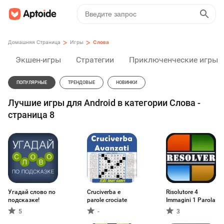
>
>
Домашняя Страница
Игры
Слова
Экшен-игры
Стратегии
Приключенческие игры
ПОПУЛЯРНЫЕ
ТРЕНДОВЫЕ
НОВИНКИ
Лучшие игры для Android в категории Слова -
страница 8
Угадай слово по
Cruciverba e
Risolutore 4
подсказке!
parole crociate
Immagini 1 Parola
5
-
3