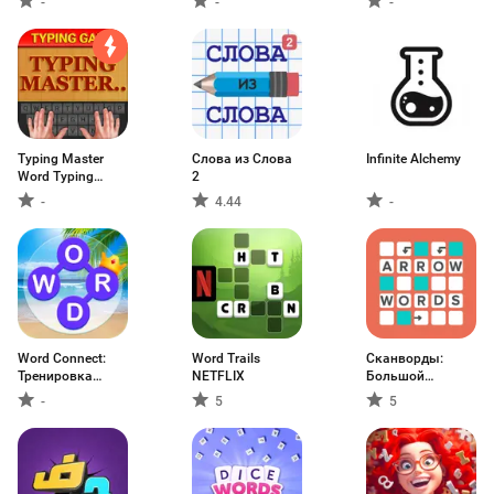
-
-
-
Typing Master
Слова из Слова
Infinite Alchemy
Word Typing
2
Game
-
4.44
-
Word Connect:
Word Trails
Сканворды:
Тренировка
NETFLIX
Большой
мозга
сборник
-
5
5