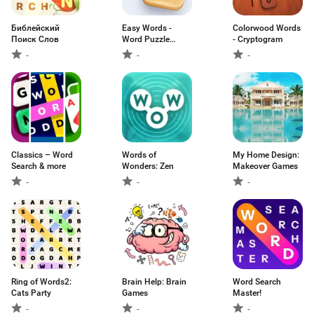
Библейский
Easy Words -
Colorwood Words
Поиск Слов
Word Puzzle
- Cryptogram
Games
-
-
-
Classics – Word
Words of
My Home Design:
Search & more
Wonders: Zen
Makeover Games
-
-
-
Ring of Words2:
Brain Help: Brain
Word Search
Cats Party
Games
Master!
-
-
-