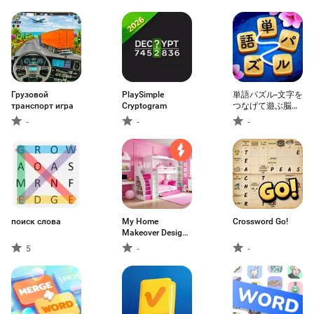
Грузовой
PlaySimple
単語パズル-文字を
транспорт игра
Cryptogram
つなげて遊ぶ脳ト
レゲーム
-
-
-
поиск слова
My Home
Crossword Go!
Makeover Design:
Games
5
-
-