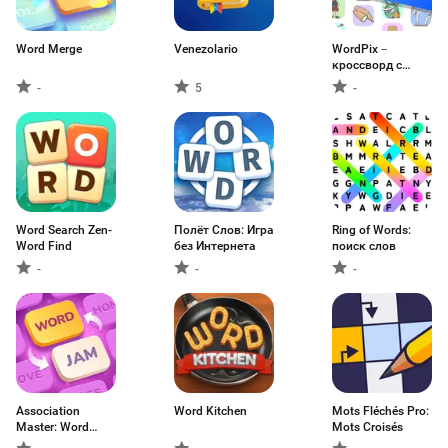
Word Merge
Venezolario
WordPix－
кроссворд с
картинками
-
5
-
Word Search Zen-
Полёт Слов: Игра
Ring of Words:
Word Find
без Интернета
поиск слов
-
-
-
Association
Word Kitchen
Mots Fléchés Pro:
Master: Word
Mots Croisés
Game