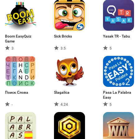
Boom EasyQuiz
Sick Bricks
Yasak TR - Tabu
Game
3
3.5
5
Поиск Слова
Slagalica
Pasa La Palabra
Easy
-
4.24
5