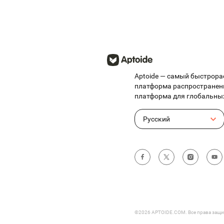
Aptoide — самый быстрора
платформа распространен
платформа для глобальных
Русский
©2026 APTOIDE.COM. Все права защ