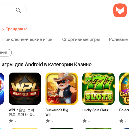
>
Трендовые
о
Приключенческие игры
Спортивные игры
Ролевые
ИНКИ
гры для Android в категории Казино
WPL : 홀덤, 토너
Buckaroo's Big
Lucky Spin Slots
Golde
먼트, 오마하, 올인
Win
폴드, 픽앤고
-
-
-
-