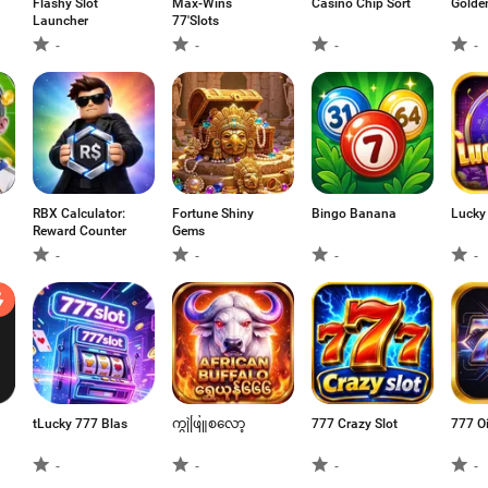
Flashy Slot
Max-Wins
Casino Chip Sort
Golde
Launcher
77'Slots
-
-
-
-
RBX Calculator:
Fortune Shiny
Bingo Banana
Lucky
Reward Counter
Gems
-
-
-
-
tLucky 777 Blas
ကျွဲဖြူစလော့
777 Crazy Slot
777 Oi
-
-
-
-