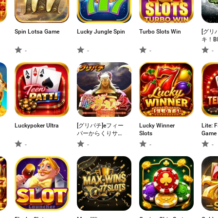
Spin Lotsa Game
Lucky Jungle Spin
Turbo Slots Win
[グリ
キ！B
-
-
-
-
Luckypoker Ultra
[グリパチ]eフィー
Lucky Winner
Lite: 
バーからくりサー
Slots
Game
カス2 魔王ver.
-
-
-
-