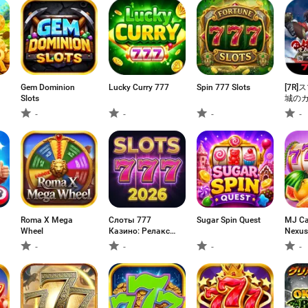
Gem Dominion
Lucky Curry 777
Spin 777 Slots
[7R
Slots
城のカ
（う
-
-
-
-
Roma X Mega
Слоты 777
Sugar Spin Quest
MJ Ca
Wheel
Казино: Релакс
Nexus
клуб
-
-
-
-