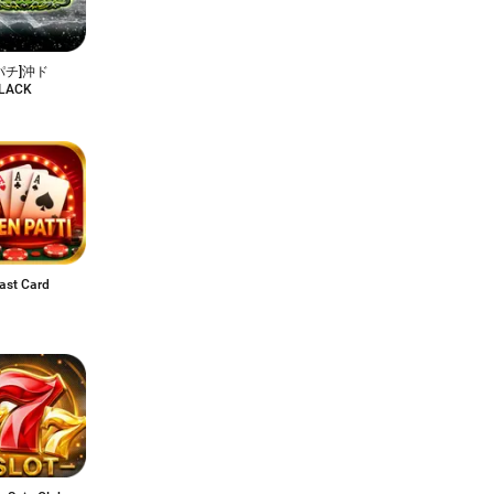
パチ]沖ド
LACK
Fast Card