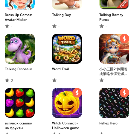
Dress Up Games:
Talking Boy
Talking Barney
Avatar Maker
Puma
-
-
-
Talking Dinosaur
Word Trail
小小三國2:休閒養
成策略卡牌遊戲，
動漫風益智掛機國
2
-
-
戰手遊
всплеск ссылки
Witch Connect -
Reflex Hero
на фрукты
Halloween game