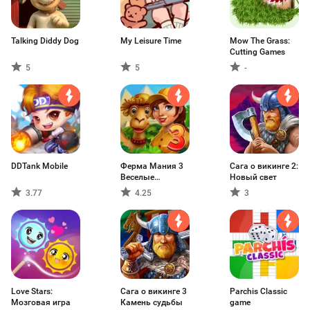
Talking Diddy Dog
My Leisure Time
Mow The Grass:
Cutting Games
5
5
-
DDTank Mobile
Ферма Мания 3
Сага о викинге 2:
Веселые
Новый свет
каникулы
3.77
4.25
3
Love Stars:
Сага о викинге 3
Parchis Classic
Мозговая игра
Камень судьбы
game