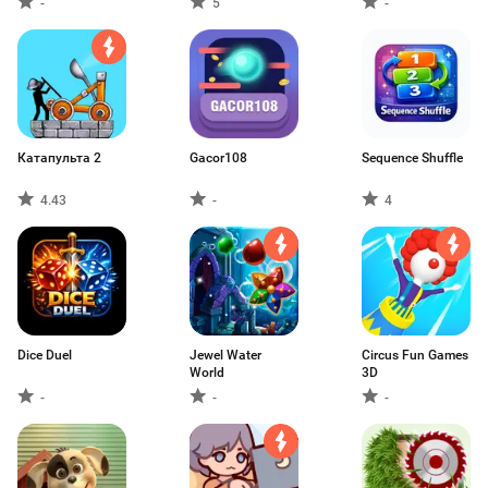
-
5
-
Катапульта 2
Gacor108
Sequence Shuffle
4.43
-
4
Dice Duel
Jewel Water
Circus Fun Games
World
3D
-
-
-