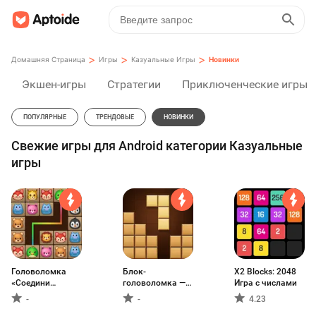
>
>
>
Домашняя Страница
Игры
Казуальные Игры
Новинки
Экшен-игры
Стратегии
Приключенческие игры
ПОПУЛЯРНЫЕ
ТРЕНДОВЫЕ
НОВИНКИ
Свежие игры для Android категории Казуальные
игры
Головоломка
Блок-
X2 Blocks: 2048
«Соедини
головоломка —
Игра с числами
плитку»
головоломки
-
-
4.23