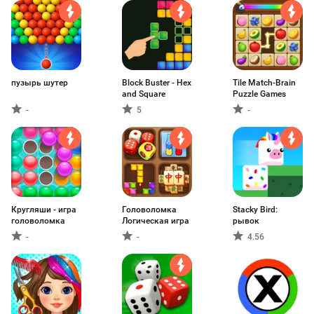
пузырь шутер
Block Buster - Hex
Tile Match-Brain
and Square
Puzzle Games
-
5
-
Кругляши - игра
Головоломка
Stacky Bird:
головоломка
Логическая игра
рывок
-
-
4.56