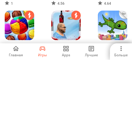
1
4.56
4.64
Cookie Craze :
Бутылка Shooter
Acrobat Gecko
Sarah's Story
3D-игры Deadly
New York
Главная
Игры
Apps
Лучшие
Больше
3
1
-
Bottle Shooting
Кухонная
Игра
Games
история
Празднование
Рождества но
-
4.08
-