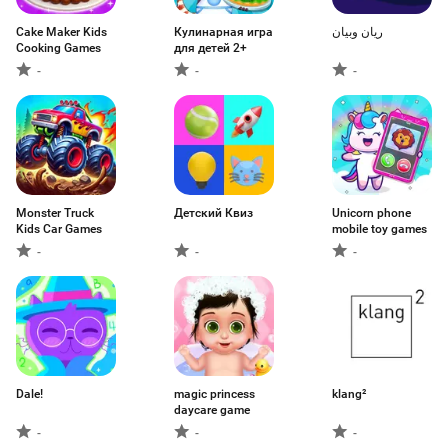
Cake Maker Kids
Кулинарная игра
ريان وبيان
Cooking Games
для детей 2+
-
-
-
Monster Truck
Детский Квиз
Unicorn phone
Kids Car Games
mobile toy games
-
-
-
Dale!
magic princess
klang²
daycare game
-
-
-