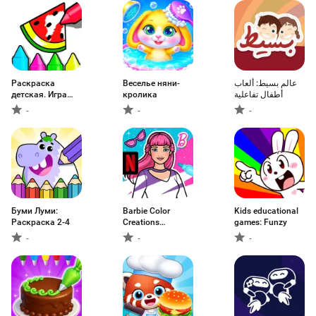
Раскраска
Веселье няни-
عالم بسيط: ألعاب
детская. Игра
кролика
أطفال تفاعلية
краски
-
-
-
Буми Луми:
Barbie Color
Kids educational
Раскраска 2-4
Creations
games: Funzy
NETFLIX
-
-
-