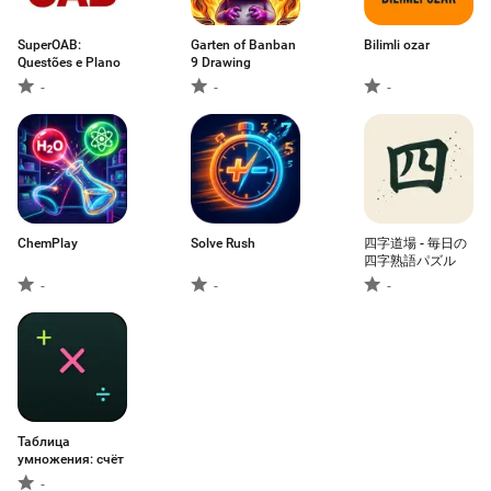
SuperOAB:
Garten of Banban
Bilimli ozar
Questões e Plano
9 Drawing
-
-
-
ChemPlay
Solve Rush
四字道場 - 毎日の
四字熟語パズル
-
-
-
Таблица
умножения: счёт
-