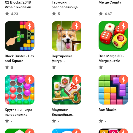
X2 Blocks: 2048
Гармония:
Merge County
Игра с числами
расслабляющая
музыка
4.23
5
4.67
Block Buster - Hex
Сортировка
Dice Merge 3D -
and Square
фигур -
Merge puzzle
головоломка
5
-
-
Кругляши - игра
Маджонг
Box Blocks
головоломка
Волшебные
Острова
-
-
-