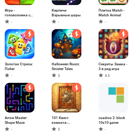
Игра -
Кирпичи
Плитка Match -
головоломка с
Взрывные шары
Match Animal
блоками
-
-
-
Золотая Стрела:
Halloween Room:
Секреты Замка -
Побег
Sinister Tales
3 в ряд игра
-
3
4.5
Arrow Master:
101 Квест
cuadros 2: block
Shape Maze
комната-
10x10 game
Бесконечные
-
5
-