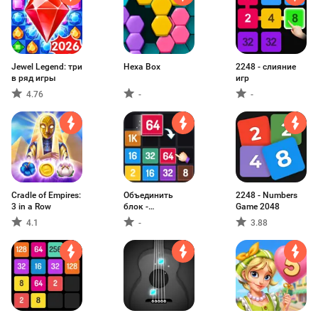
Jewel Legend: три
Hexa Box
2248 - слияние
в ряд игры
игр
4.76
-
-
Cradle of Empires:
Объединить
2248 - Numbers
3 in a Row
блок -
Game 2048
Головоломки
4.1
-
3.88