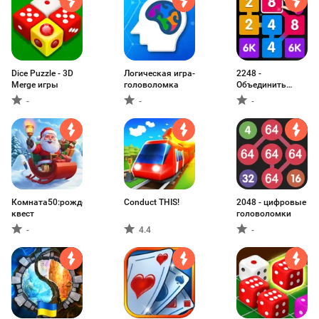
Dice Puzzle - 3D
Логическая игра-
2248 -
Merge игры
головоломка
Объединить
игры
-
-
-
Комната50:рождественский
Conduct THIS!
2048 - цифровые
квест
головоломки
-
4.4
-