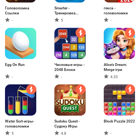
Головоломка
Smarter -
гекса -
Ссылки
Тренировка
головоломки
мозга
-
5
-
Egg On Run
Числовые игры -
Alice's Dream:
2048 Блоки
Merge ігри
-
-
4.33
Water Sort-игры-
Sudoku Quest -
Block Puzzle 2022
головоломки
Судоку Игры
5
4.8
-