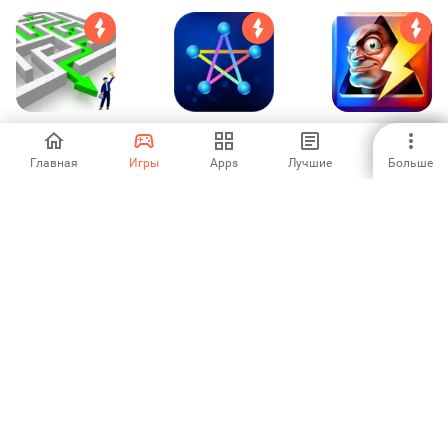
Skills -
Подключение!
Doodle Mafia Blitz
Интеллектуальная
игра
Главная
Игры
Apps
Лучшие
Больше
4.62
-
1
Ignis -
Zipline Valley
Doodle God 2:
Развивающая
Алхимия и
игра
логика
3
4
3.96