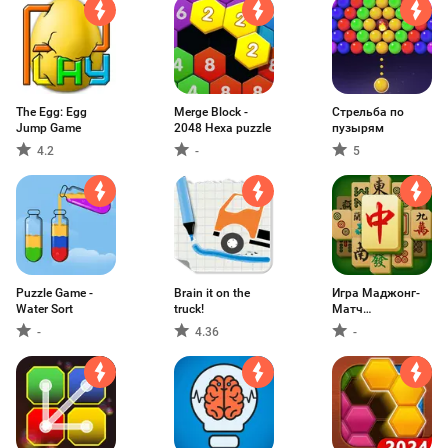
The Egg: Egg
Merge Block -
Стрельба по
Jump Game
2048 Hexa puzzle
пузырям
4.2
-
5
Puzzle Game -
Brain it on the
Игра Маджонг-
Water Sort
truck!
Матч
Головоломка
-
4.36
-