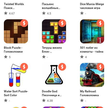
Twisted Worlds
Пасьянс
Dice Mania-Merge
Поиск
волшебные
числовая игра
Предметов
карты
4.67
4.5
-
Block Puzzle -
Тетруш весело
501 побег из
Головоломки
Блок-
комнаты - тайна
головоломка
5
-
4
Water Sort Puzzle-
Doodle God:
My Railroad:
Sort Color
Песочница и
Головоломка
крафт
-
4.38
-